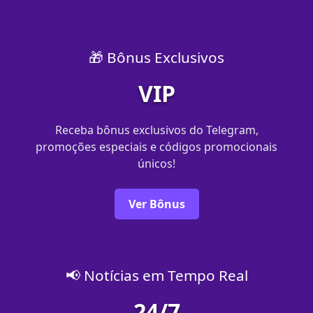
🎁 Bônus Exclusivos
VIP
Receba bônus exclusivos do Telegram,
promoções especiais e códigos promocionais
únicos!
Ver Bônus
📢 Notícias em Tempo Real
24/7