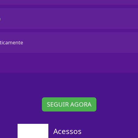
a
aticamente
SEGUIR AGORA
Acessos