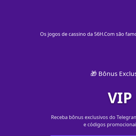
Os jogos de cassino da 56H.Com são famo
🎁 Bônus Exclu
VIP
Receba bônus exclusivos do Telegra
e códigos promocionai