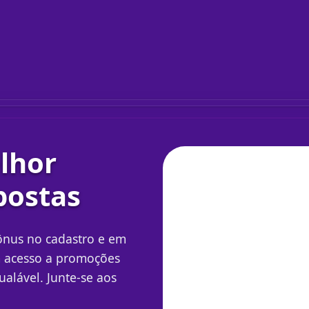
lhor
postas
ônus no cadastro e em
m acesso a promoções
ualável. Junte-se aos