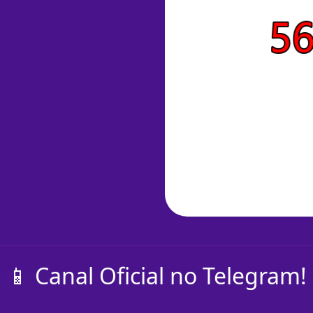
📱 Canal Oficial no Telegram!