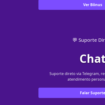
Ver Bônus
💬 Suporte Di
Cha
Suporte direto via Telegram, r
atendimento persona
Falar Suport