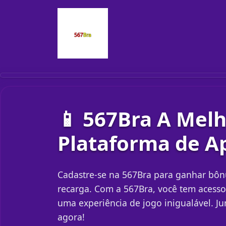
📱 567Bra A Mel
Plataforma de A
Cadastre-se na 567Bra para ganhar bôn
recarga. Com a 567Bra, você tem acesso
uma experiência de jogo inigualável. J
agora!