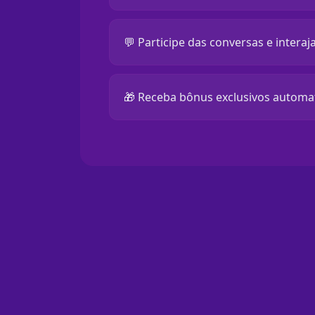
💬 Participe das conversas e interaj
🎁 Receba bônus exclusivos autom