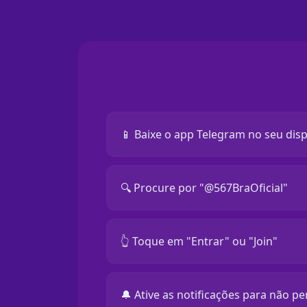
📱 Baixe o app Telegram no seu disp
🔍 Procure por "@567BraOficial"
👆 Toque em "Entrar" ou "Join"
🔔 Ative as notificações para não p