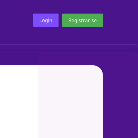
Login
Registrar-se