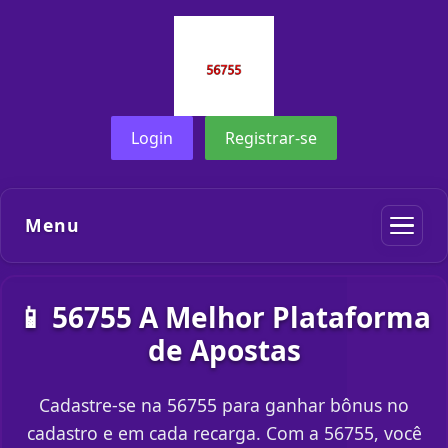
Login
Registrar-se
Menu
📱 56755 A Melhor Plataforma
de Apostas
Cadastre-se na 56755 para ganhar bônus no
cadastro e em cada recarga. Com a 56755, você