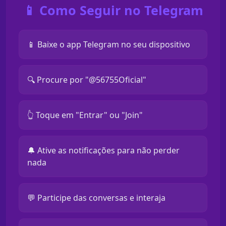
📱 Como Seguir no Telegram
📱 Baixe o app Telegram no seu dispositivo
🔍 Procure por "@56755Oficial"
👆 Toque em "Entrar" ou "Join"
🔔 Ative as notificações para não perder
nada
💬 Participe das conversas e interaja