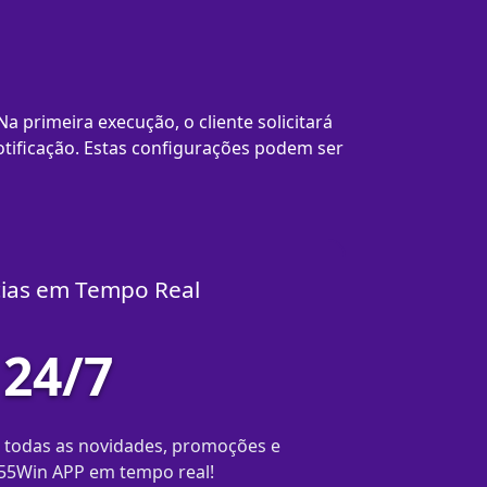
m
a primeira execução, o cliente solicitará
otificação. Estas configurações podem ser
cias em Tempo Real
24/7
e todas as novidades, promoções e
55Win APP em tempo real!