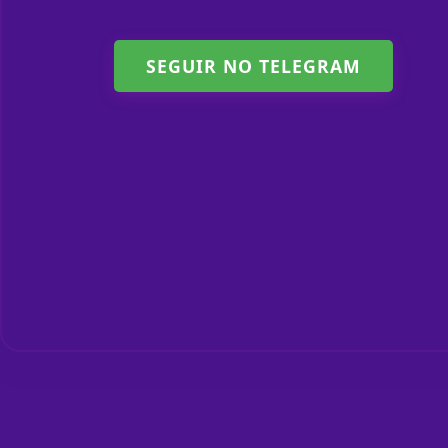
SEGUIR NO TELEGRAM