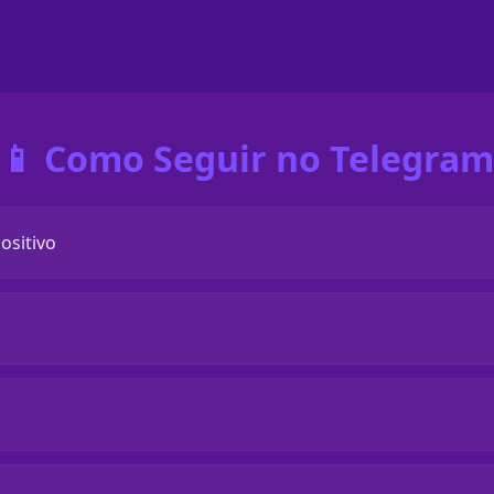
📱 Como Seguir no Telegram
ositivo