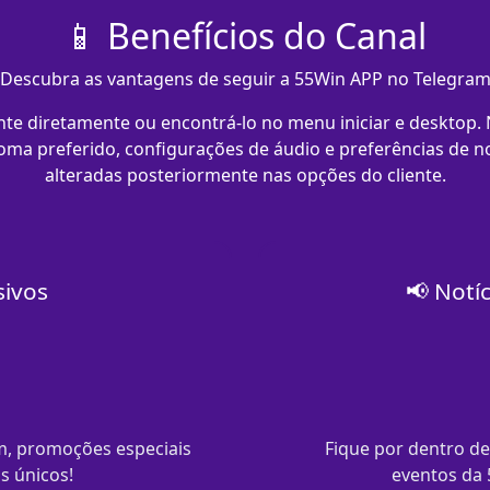
📱 Benefícios do Canal
Descubra as vantagens de seguir a 55Win APP no Telegra
ente diretamente ou encontrá-lo no menu iniciar e desktop. N
ma preferido, configurações de áudio e preferências de n
alteradas posteriormente nas opções do cliente.
sivos
📢 Notí
m, promoções especiais
Fique por dentro d
s únicos!
eventos da 