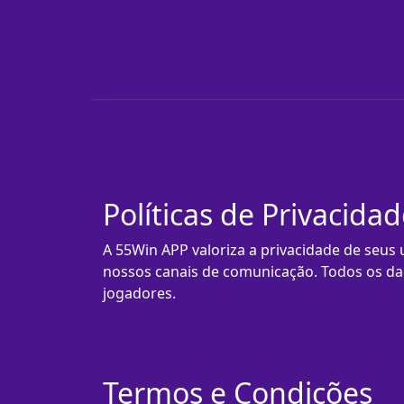
Políticas de Privacida
A 55Win APP valoriza a privacidade de seus
nossos canais de comunicação. Todos os dad
jogadores.
Termos e Condições