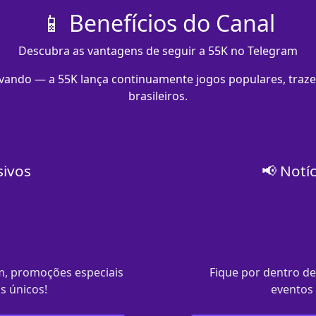
📱 Benefícios do Canal
Descubra as vantagens de seguir a 55K no Telegram
ovando — a 55K lança continuamente jogos populares, traz
brasileiros.
sivos
📢 Notí
m, promoções especiais
Fique por dentro d
s únicos!
eventos