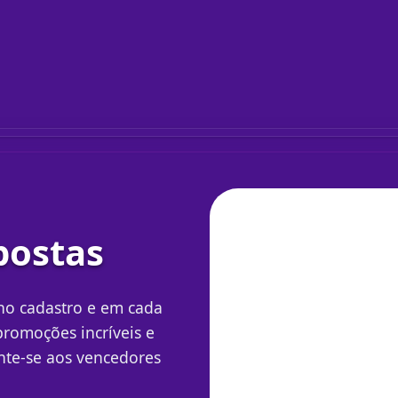
postas
no cadastro e em cada
promoções incríveis e
unte-se aos vencedores