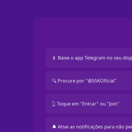
📱 Baixe o app Telegram no seu disp
🔍 Procure por "@55KOficial"
👆 Toque em "Entrar" ou "Join"
🔔 Ative as notificações para não p