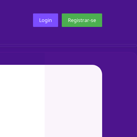
Login
Registrar-se