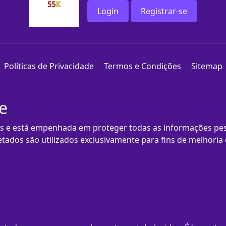
Login
Registrar-se
Políticas de Privacidade
Termos e Condições
Sitemap
de
ios e está empenhada em proteger todas as informações pe
tados são utilizados exclusivamente para fins de melhoria