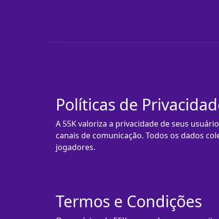
Políticas de Privacida
A 55K valoriza a privacidade de seus usuár
canais de comunicação. Todos os dados cole
jogadores.
Termos e Condições