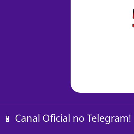
📱 Canal Oficial no Telegram!