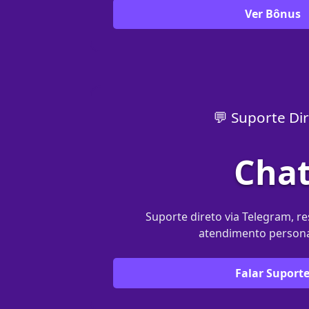
Ver Bônus
💬 Suporte Di
Cha
Suporte direto via Telegram, r
atendimento persona
Falar Suport