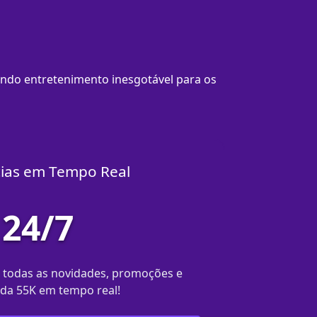
endo entretenimento inesgotável para os
cias em Tempo Real
24/7
e todas as novidades, promoções e
 da 55K em tempo real!