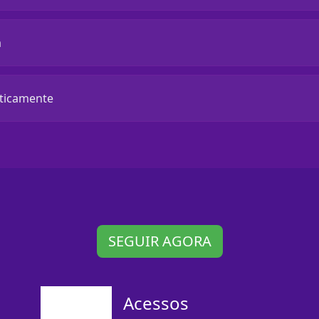
a
aticamente
SEGUIR AGORA
Acessos