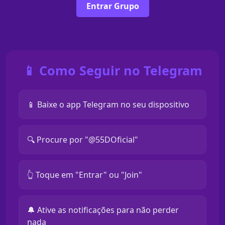
Entrar Grupo
📱 Como Seguir no Telegram
📱 Baixe o app Telegram no seu dispositivo
🔍 Procure por "@55DOficial"
👆 Toque em "Entrar" ou "Join"
🔔 Ative as notificações para não perder
nada