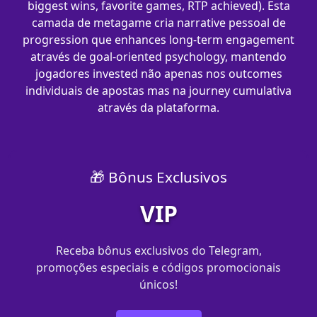
biggest wins, favorite games, RTP achieved). Esta
camada de metagame cria narrative pessoal de
progression que enhances long-term engagement
através de goal-oriented psychology, mantendo
jogadores invested não apenas nos outcomes
individuais de apostas mas na journey cumulativa
através da plataforma.
🎁 Bônus Exclusivos
VIP
Receba bônus exclusivos do Telegram,
promoções especiais e códigos promocionais
únicos!