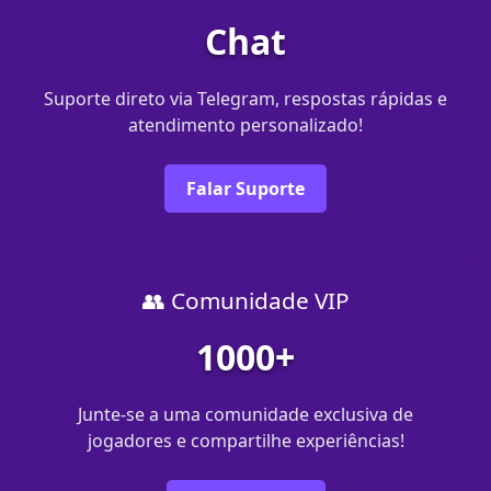
Chat
Suporte direto via Telegram, respostas rápidas e
atendimento personalizado!
Falar Suporte
👥 Comunidade VIP
1000+
Junte-se a uma comunidade exclusiva de
jogadores e compartilhe experiências!