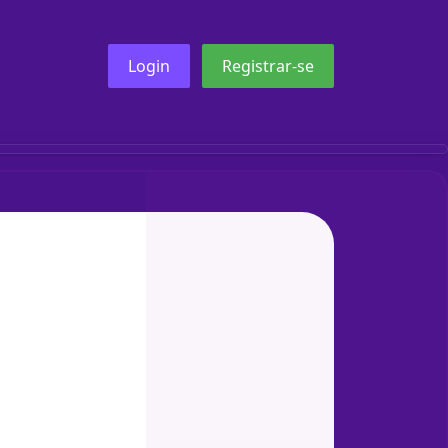
Login
Registrar-se