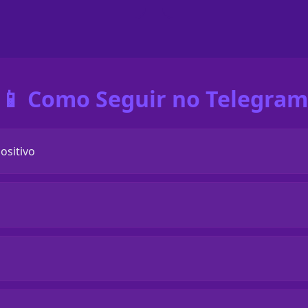
📱 Como Seguir no Telegram
ositivo