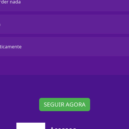
erder nada
a
aticamente
SEGUIR AGORA