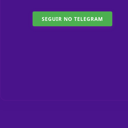
SEGUIR NO TELEGRAM