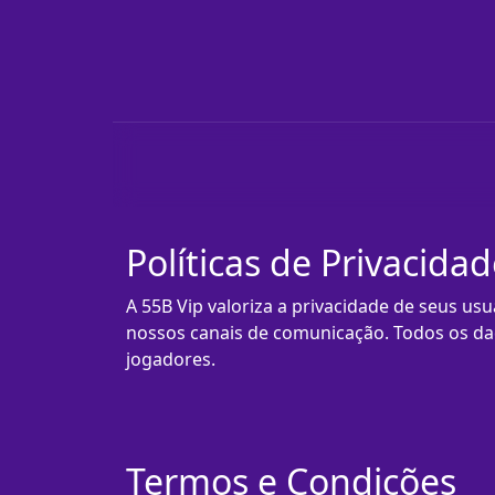
Políticas de Privacida
A 55B Vip valoriza a privacidade de seus u
nossos canais de comunicação. Todos os dad
jogadores.
Termos e Condições