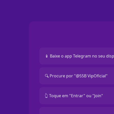
📱 Baixe o app Telegram no seu disp
🔍 Procure por "@55B VipOficial"
👆 Toque em "Entrar" ou "Join"