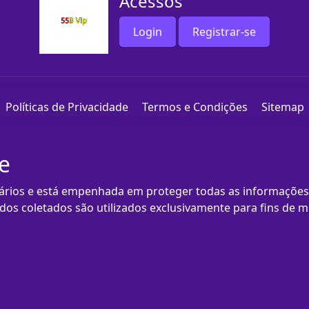
Acessos
Login
Registrar-se
Políticas de Privacidade
Termos e Condições
Sitemap
de
suários e está empenhada em proteger todas as informações
os coletados são utilizados exclusivamente para fins de m