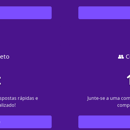
reto
👥 
t
espostas rápidas e
Junte-se a uma com
lizado!
compa
e