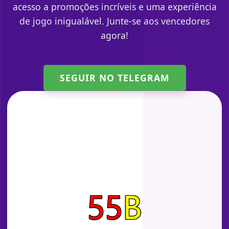
acesso a promoções incríveis e uma experiência
de jogo inigualável. Junte-se aos vencedores
agora!
SEGUIR NO TELEGRAM