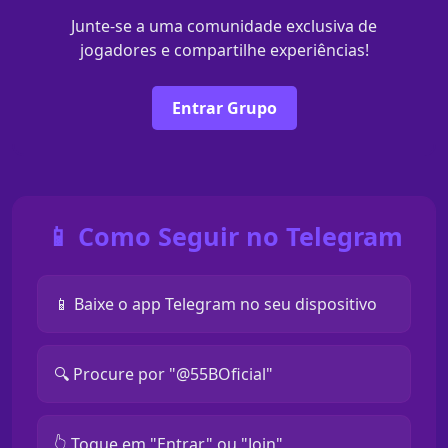
Junte-se a uma comunidade exclusiva de
jogadores e compartilhe experiências!
Entrar Grupo
📱 Como Seguir no Telegram
📱 Baixe o app Telegram no seu dispositivo
🔍 Procure por "@55BOficial"
👆 Toque em "Entrar" ou "Join"