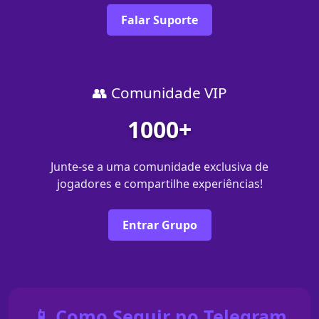
Falar Suporte
👥 Comunidade VIP
1000+
Junte-se a uma comunidade exclusiva de
jogadores e compartilhe experiências!
Entrar Grupo
📱 Como Seguir no Telegram