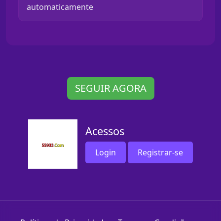
automaticamente
SEGUIR AGORA
Acessos
Login
Registrar-se