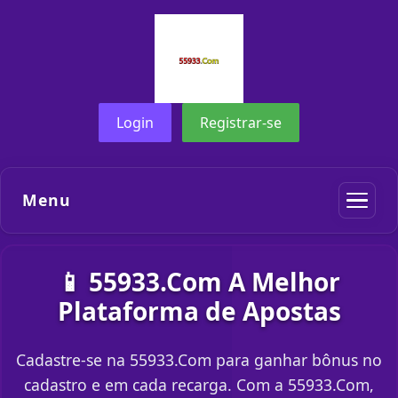
Login
Registrar-se
Menu
📱 55933.Com A Melhor
Plataforma de Apostas
Cadastre-se na 55933.Com para ganhar bônus no
cadastro e em cada recarga. Com a 55933.Com,