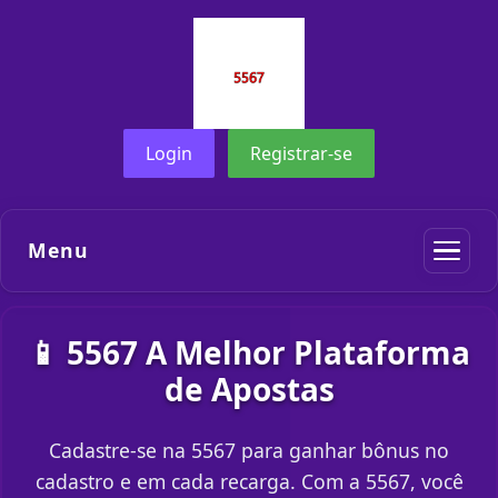
Login
Registrar-se
Menu
📱 5567 A Melhor Plataforma
de Apostas
Cadastre-se na 5567 para ganhar bônus no
cadastro e em cada recarga. Com a 5567, você