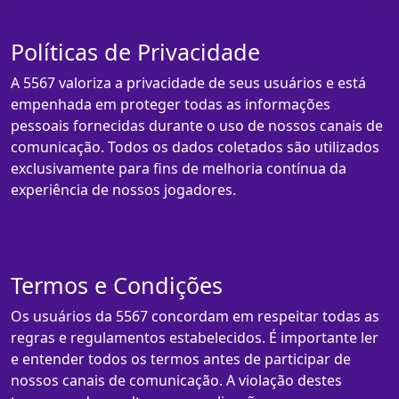
Políticas de Privacidade
A 5567 valoriza a privacidade de seus usuários e está
empenhada em proteger todas as informações
pessoais fornecidas durante o uso de nossos canais de
comunicação. Todos os dados coletados são utilizados
exclusivamente para fins de melhoria contínua da
experiência de nossos jogadores.
Termos e Condições
Os usuários da 5567 concordam em respeitar todas as
regras e regulamentos estabelecidos. É importante ler
e entender todos os termos antes de participar de
nossos canais de comunicação. A violação destes