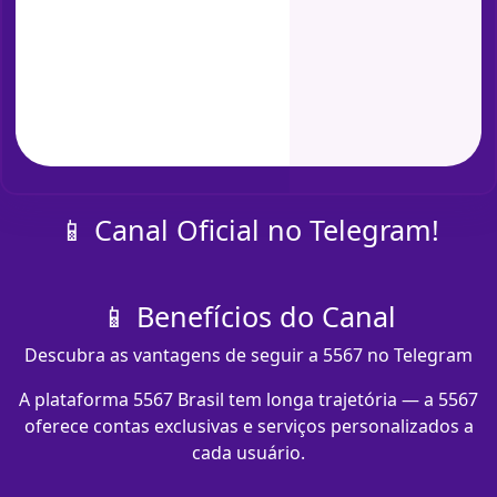
📱 Canal Oficial no Telegram!
📱 Benefícios do Canal
Descubra as vantagens de seguir a 5567 no Telegram
A plataforma 5567 Brasil tem longa trajetória — a 5567
oferece contas exclusivas e serviços personalizados a
cada usuário.