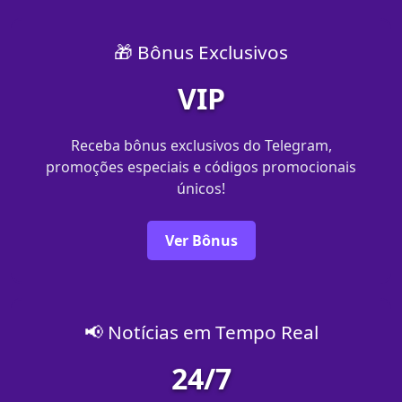
🎁 Bônus Exclusivos
VIP
Receba bônus exclusivos do Telegram,
promoções especiais e códigos promocionais
únicos!
Ver Bônus
📢 Notícias em Tempo Real
24/7