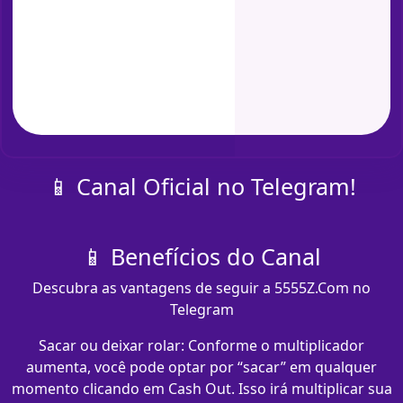
📱 Canal Oficial no Telegram!
📱 Benefícios do Canal
Descubra as vantagens de seguir a 5555Z.Com no
Telegram
Sacar ou deixar rolar: Conforme o multiplicador
aumenta, você pode optar por “sacar” em qualquer
momento clicando em Cash Out. Isso irá multiplicar sua