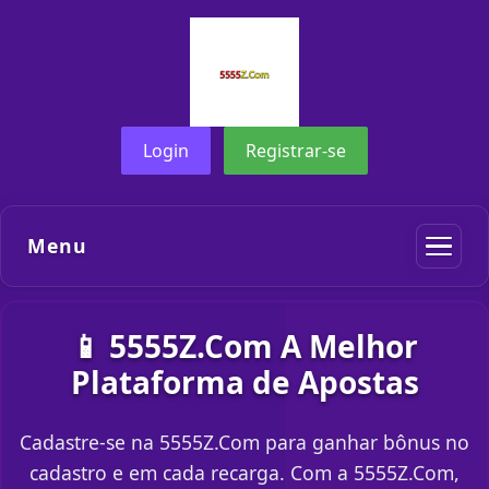
Login
Registrar-se
Menu
📱 5555Z.Com A Melhor
Plataforma de Apostas
Cadastre-se na 5555Z.Com para ganhar bônus no
cadastro e em cada recarga. Com a 5555Z.Com,