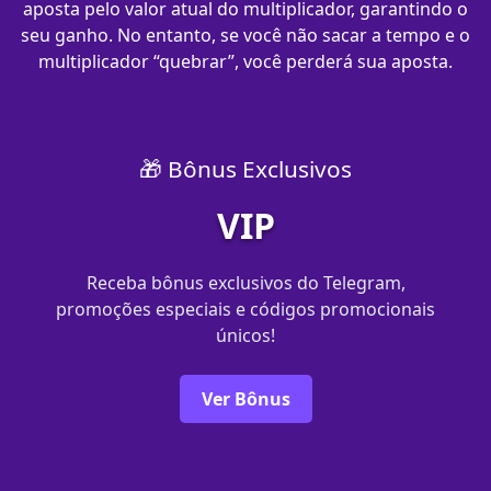
aposta pelo valor atual do multiplicador, garantindo o
seu ganho. No entanto, se você não sacar a tempo e o
multiplicador “quebrar”, você perderá sua aposta.
🎁 Bônus Exclusivos
VIP
Receba bônus exclusivos do Telegram,
promoções especiais e códigos promocionais
únicos!
Ver Bônus