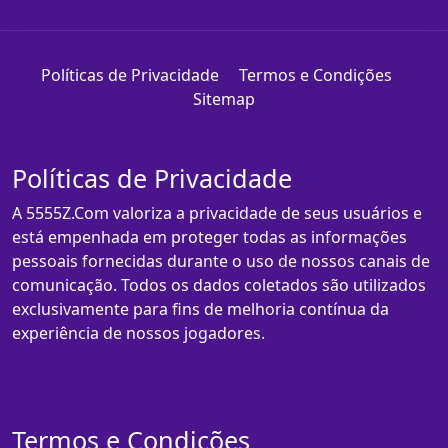
Políticas de Privacidade
Termos e Condições
Sitemap
Políticas de Privacidade
A 5555Z.Com valoriza a privacidade de seus usuários e
está empenhada em proteger todas as informações
pessoais fornecidas durante o uso de nossos canais de
comunicação. Todos os dados coletados são utilizados
exclusivamente para fins de melhoria contínua da
experiência de nossos jogadores.
Termos e Condições