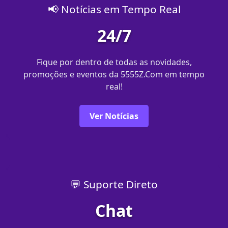
📢 Notícias em Tempo Real
24/7
Fique por dentro de todas as novidades,
promoções e eventos da 5555Z.Com em tempo
real!
Ver Notícias
💬 Suporte Direto
Chat