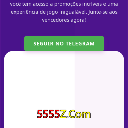
você tem acesso a promoções incríveis e uma
experiência de jogo inigualável. Junte-se aos
vencedores agora!
SEGUIR NO TELEGRAM