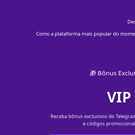
Des
Como a plataforma mais popular do moment
🎁 Bônus Exclu
VIP
Receba bônus exclusivos do Telegra
e códigos promocionai