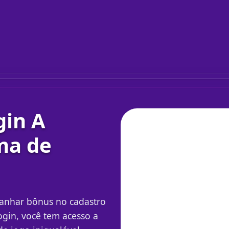
gin A
ma de
anhar bônus no cadastro
gin, você tem acesso a