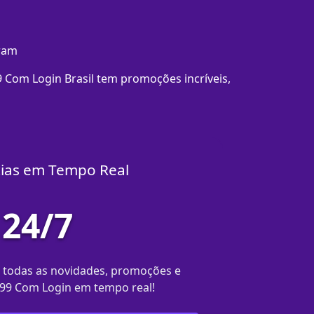
gram
Com Login Brasil tem promoções incríveis,
cias em Tempo Real
24/7
e todas as novidades, promoções e
99 Com Login em tempo real!