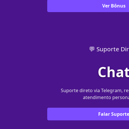
Ver Bônus
💬 Suporte Di
Cha
Suporte direto via Telegram, r
atendimento persona
Falar Suport