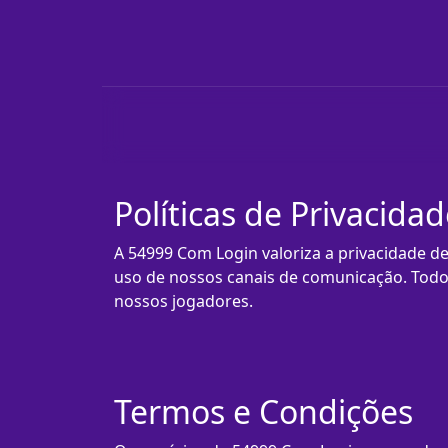
Políticas de Privacida
A 54999 Com Login valoriza a privacidade 
uso de nossos canais de comunicação. Todos
nossos jogadores.
Termos e Condições