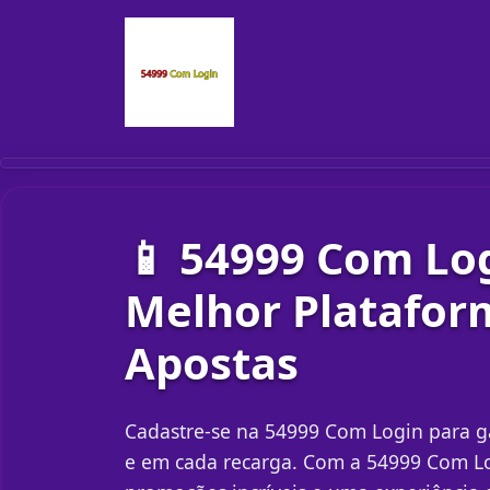
📱 54999 Com Lo
Melhor Platafor
Apostas
Cadastre-se na 54999 Com Login para g
e em cada recarga. Com a 54999 Com Lo