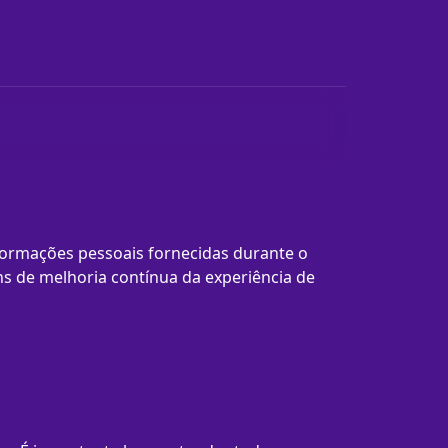
formações pessoais fornecidas durante o
ns de melhoria contínua da experiência de