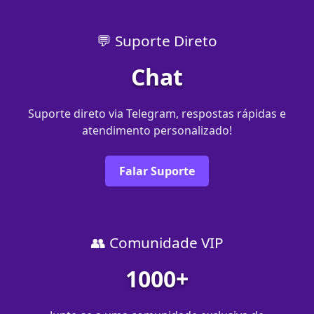
💬 Suporte Direto
Chat
Suporte direto via Telegram, respostas rápidas e
atendimento personalizado!
Falar Suporte
👥 Comunidade VIP
1000+