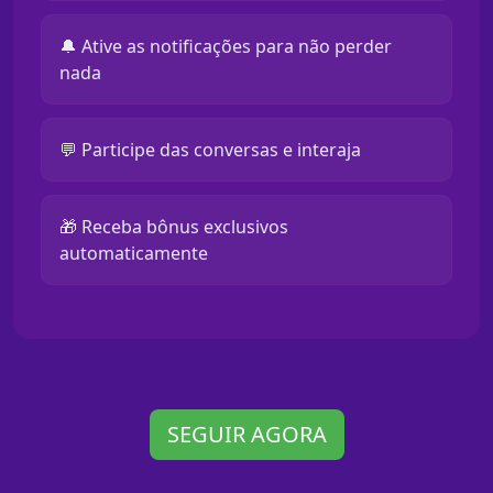
🔔 Ative as notificações para não perder
nada
💬 Participe das conversas e interaja
🎁 Receba bônus exclusivos
automaticamente
SEGUIR AGORA