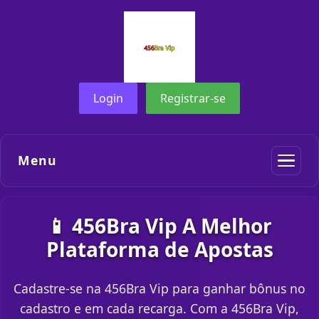
Login
Registrar-se
Menu
📱 456Bra Vip A Melhor
Plataforma de Apostas
Cadastre-se na 456Bra Vip para ganhar bônus no
cadastro e em cada recarga. Com a 456Bra Vip,