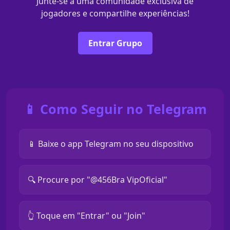
Junte-se a uma comunidade exclusiva de
jogadores e compartilhe experiências!
Entrar Grupo
📱 Como Seguir no Telegram
📱 Baixe o app Telegram no seu dispositivo
🔍 Procure por "@456Bra VipOficial"
👆 Toque em "Entrar" ou "Join"