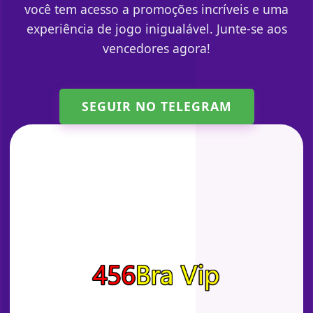
você tem acesso a promoções incríveis e uma
experiência de jogo inigualável. Junte-se aos
vencedores agora!
SEGUIR NO TELEGRAM