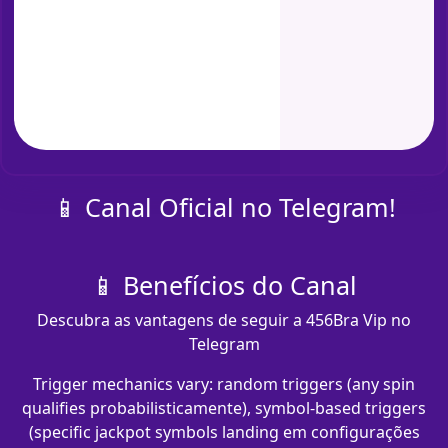
📱 Canal Oficial no Telegram!
📱 Benefícios do Canal
Descubra as vantagens de seguir a 456Bra Vip no
Telegram
Trigger mechanics vary: random triggers (any spin
qualifies probabilisticamente), symbol-based triggers
(specific jackpot symbols landing em configurações