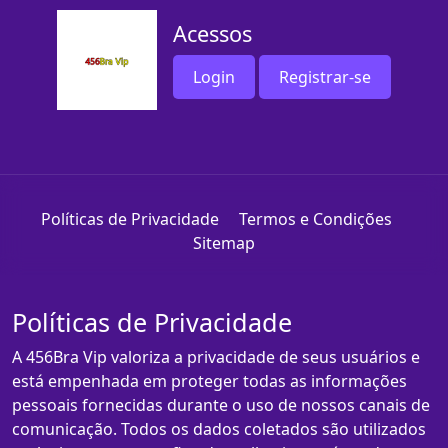
Acessos
Login
Registrar-se
Políticas de Privacidade
Termos e Condições
Sitemap
Políticas de Privacidade
A 456Bra Vip valoriza a privacidade de seus usuários e
está empenhada em proteger todas as informações
pessoais fornecidas durante o uso de nossos canais de
comunicação. Todos os dados coletados são utilizados