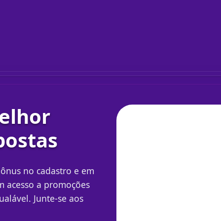
elhor
postas
bônus no cadastro e em
em acesso a promoções
ualável. Junte-se aos