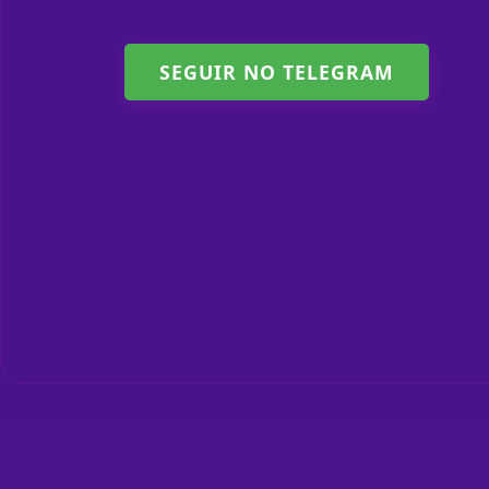
SEGUIR NO TELEGRAM