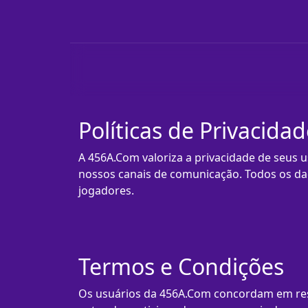
Políticas de Privacida
A 456A.Com valoriza a privacidade de seus
nossos canais de comunicação. Todos os dad
jogadores.
Termos e Condições
Os usuários da 456A.Com concordam em resp