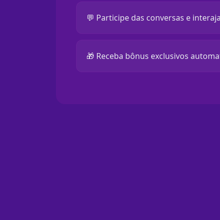
💬 Participe das conversas e interaj
🎁 Receba bônus exclusivos autom