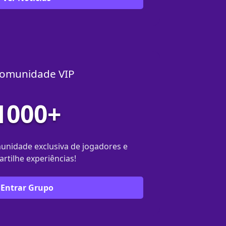
Comunidade VIP
1000+
unidade exclusiva de jogadores e
rtilhe experiências!
Entrar Grupo