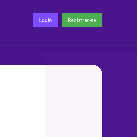
Login
Registrar-se