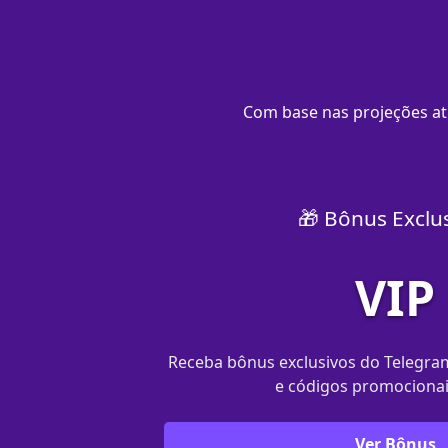
Com base nas projeções at
🎁 Bônus Exclu
VIP
Receba bônus exclusivos do Telegra
e códigos promocionai
Ver Bônus