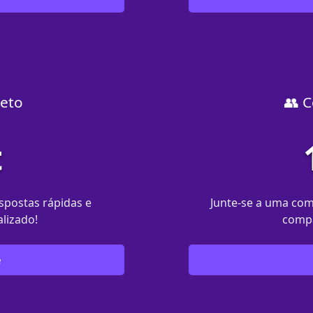
reto
👥 
t
espostas rápidas e
Junte-se a uma com
lizado!
compa
e