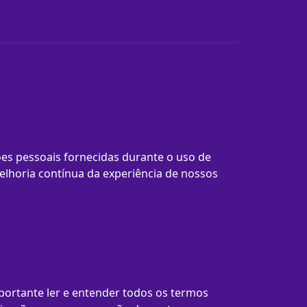
es pessoais fornecidas durante o uso de
elhoria contínua da experiência de nossos
portante ler e entender todos os termos