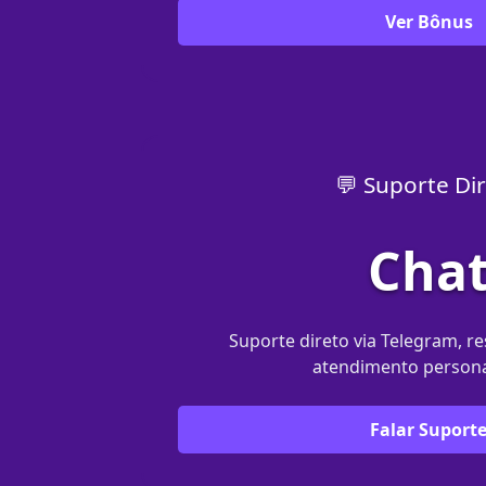
Ver Bônus
💬 Suporte Di
Cha
Suporte direto via Telegram, r
atendimento persona
Falar Suport