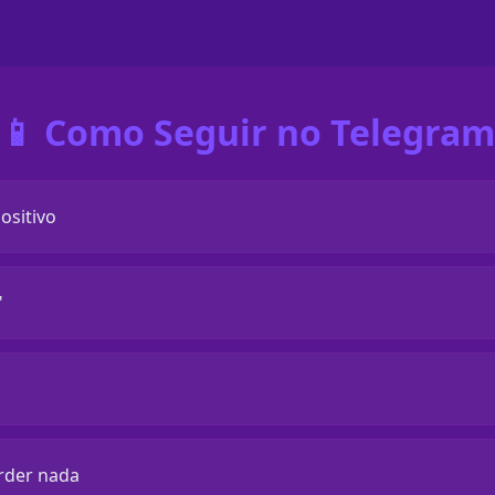
📱 Como Seguir no Telegram
ositivo
"
erder nada