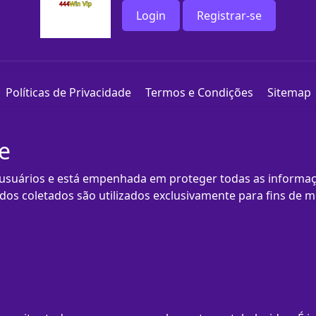
Login
Registrar-se
Políticas de Privacidade
Termos e Condições
Sitemap
de
s usuários e está empenhada em proteger todas as informa
os coletados são utilizados exclusivamente para fins de m