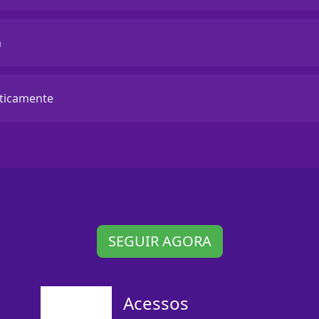
a
aticamente
SEGUIR AGORA
Acessos