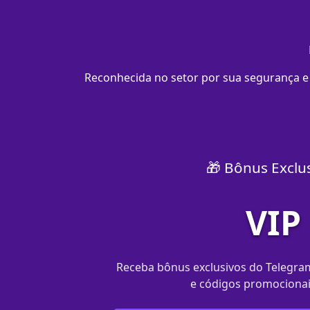
Reconhecida no setor por sua segurança e 
🎁 Bônus Exclu
VIP
Receba bônus exclusivos do Telegra
e códigos promocionai