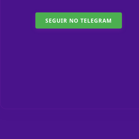
SEGUIR NO TELEGRAM