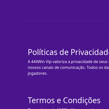
Políticas de Privacida
A 444Win Vip valoriza a privacidade de seu
nossos canais de comunicação. Todos os dad
jogadores.
Termos e Condições