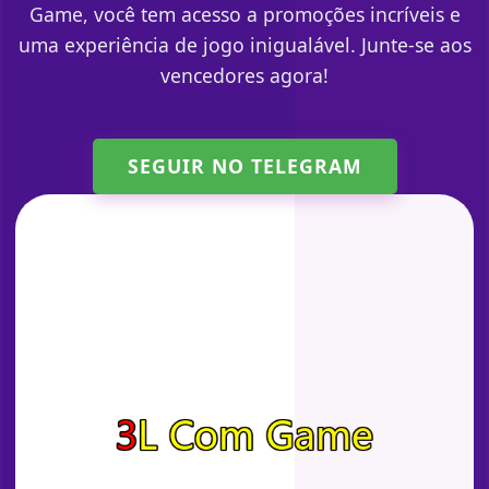
Game, você tem acesso a promoções incríveis e
uma experiência de jogo inigualável. Junte-se aos
vencedores agora!
SEGUIR NO TELEGRAM