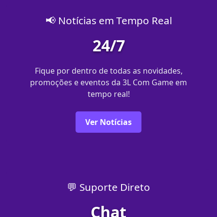
📢 Notícias em Tempo Real
24/7
Fique por dentro de todas as novidades,
promoções e eventos da 3L Com Game em
tempo real!
Ver Notícias
💬 Suporte Direto
Chat