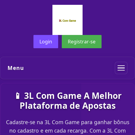
Login
Registrar-se
Menu
📱 3L Com Game A Melhor
Plataforma de Apostas
Cadastre-se na 3L Com Game para ganhar bônus
no cadastro e em cada recarga. Com a 3L Com