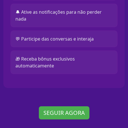
🔔 Ative as notificações para não perder
nada
💬 Participe das conversas e interaja
🎁 Receba bônus exclusivos
automaticamente
SEGUIR AGORA