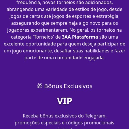
frequência, novos torneios são adicionados,
abrangendo uma variedade de estilos de jogo, desde
jogos de cartas até jogos de esportes e estratégia,
assegurando que sempre haja algo novo para os
jogadores experimentarem. No geral, os torneios na
categoria 'Torneios' de
3AA Plataforma
são uma
excelente oportunidade para quem deseja participar de
um jogo emocionante, desafiar suas habilidades e fazer
parte de uma comunidade engajada.
🎁 Bônus Exclusivos
VIP
Receba bônus exclusivos do Telegram,
promoções especiais e códigos promocionais