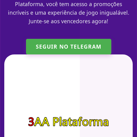
Plataforma, você tem acesso a promoções
incríveis e uma experiência de jogo inigualável.
Junte-se aos vencedores agora!
SEGUIR NO TELEGRAM