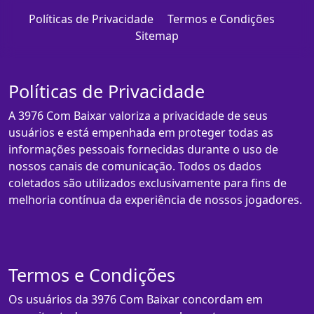
Políticas de Privacidade
Termos e Condições
Sitemap
Políticas de Privacidade
A 3976 Com Baixar valoriza a privacidade de seus
usuários e está empenhada em proteger todas as
informações pessoais fornecidas durante o uso de
nossos canais de comunicação. Todos os dados
coletados são utilizados exclusivamente para fins de
melhoria contínua da experiência de nossos jogadores.
Termos e Condições
Os usuários da 3976 Com Baixar concordam em