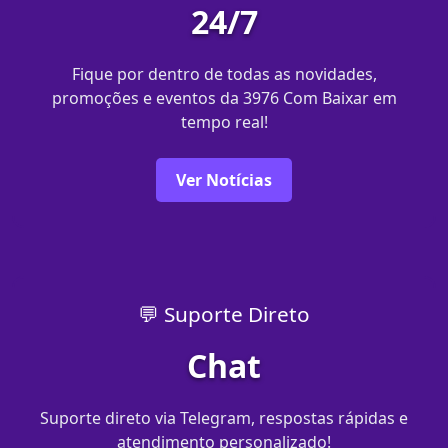
24/7
Fique por dentro de todas as novidades,
promoções e eventos da 3976 Com Baixar em
tempo real!
Ver Notícias
💬 Suporte Direto
Chat
Suporte direto via Telegram, respostas rápidas e
atendimento personalizado!