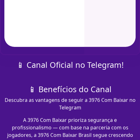
📱 Canal Oficial no Telegram!
📱 Benefícios do Canal
Descubra as vantagens de seguir a 3976 Com Baixar no
Telegram
A 3976 Com Baixar prioriza segurança e
profissionalismo — com base na parceria com os
jogadores, a 3976 Com Baixar Brasil segue crescendo