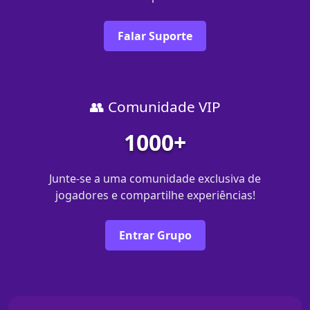
Falar Suporte
👥 Comunidade VIP
1000+
Junte-se a uma comunidade exclusiva de
jogadores e compartilhe experiências!
Entrar Grupo