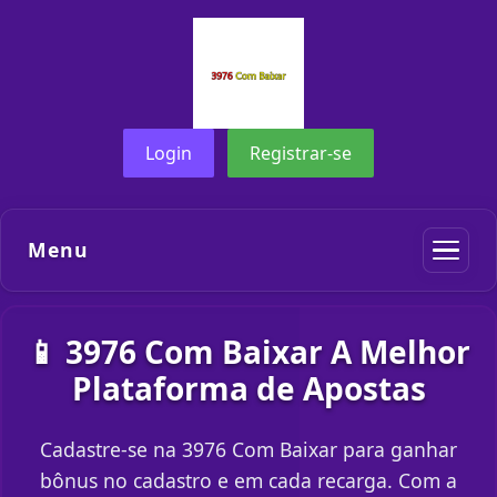
Login
Registrar-se
Menu
📱 3976 Com Baixar A Melhor
Plataforma de Apostas
Cadastre-se na 3976 Com Baixar para ganhar
bônus no cadastro e em cada recarga. Com a