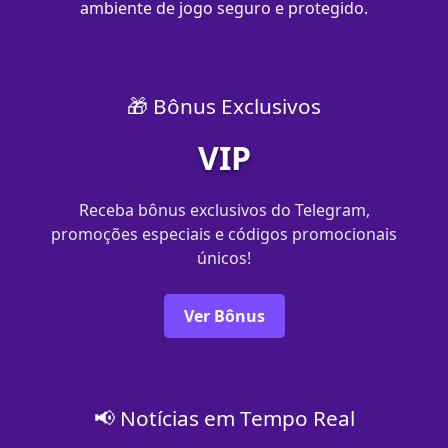
ambiente de jogo seguro e protegido.
🎁 Bônus Exclusivos
VIP
Receba bônus exclusivos do Telegram,
promoções especiais e códigos promocionais
únicos!
Ver Bônus
📢 Notícias em Tempo Real