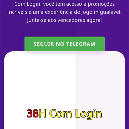
Com Login, você tem acesso a promoções
incríveis e uma experiência de jogo inigualável.
Junte-se aos vencedores agora!
SEGUIR NO TELEGRAM