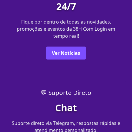
24/7
Fique por dentro de todas as novidades,
promoções e eventos da 38H Com Login em
tempo real!
Ver Notícias
💬 Suporte Direto
Chat
Suporte direto via Telegram, respostas rápidas e
atendimento personalizado!