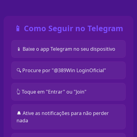
📱 Como Seguir no Telegram
📱 Baixe o app Telegram no seu dispositivo
🔍 Procure por "@389Win LoginOficial"
👆 Toque em "Entrar" ou "Join"
🔔 Ative as notificações para não perder
nada