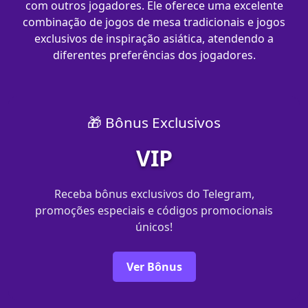
com outros jogadores. Ele oferece uma excelente
combinação de jogos de mesa tradicionais e jogos
exclusivos de inspiração asiática, atendendo a
diferentes preferências dos jogadores.
🎁 Bônus Exclusivos
VIP
Receba bônus exclusivos do Telegram,
promoções especiais e códigos promocionais
únicos!
Ver Bônus