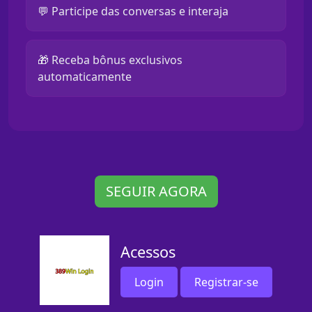
💬 Participe das conversas e interaja
🎁 Receba bônus exclusivos
automaticamente
SEGUIR AGORA
Acessos
Login
Registrar-se