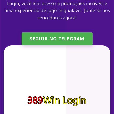
Login, você tem acesso a promoções incríveis e
uma experiência de jogo inigualável. Junte-se aos
vencedores agora!
SEGUIR NO TELEGRAM