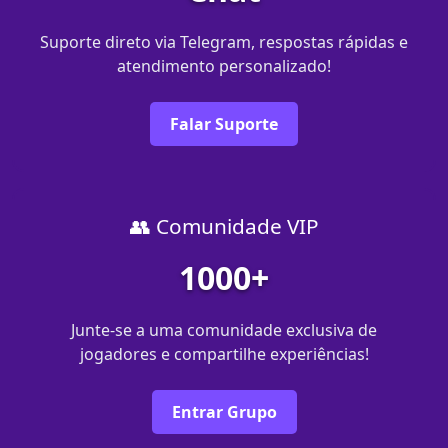
Suporte direto via Telegram, respostas rápidas e
atendimento personalizado!
Falar Suporte
👥 Comunidade VIP
1000+
Junte-se a uma comunidade exclusiva de
jogadores e compartilhe experiências!
Entrar Grupo