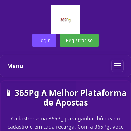
Login
Registrar-se
Menu
📱 365Pg A Melhor Plataforma
de Apostas
Cadastre-se na 365Pg para ganhar bônus no
cadastro e em cada recarga. Com a 365Pg, você