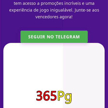
tem acesso a promoções incríveis e uma
experiência de jogo inigualável. Junte-se aos
vencedores agora!
SEGUIR NO TELEGRAM