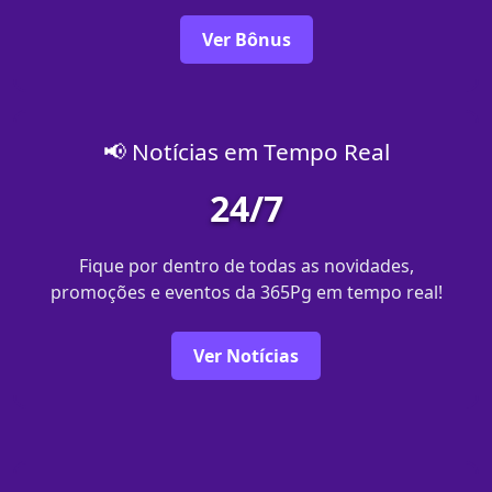
Ver Bônus
📢 Notícias em Tempo Real
24/7
Fique por dentro de todas as novidades,
promoções e eventos da 365Pg em tempo real!
Ver Notícias