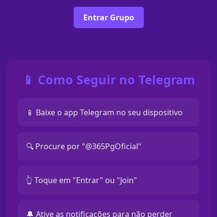
Entrar Grupo
📱 Como Seguir no Telegram
📱 Baixe o app Telegram no seu dispositivo
🔍 Procure por "@365PgOficial"
👆 Toque em "Entrar" ou "Join"
🔔 Ative as notificações para não perder