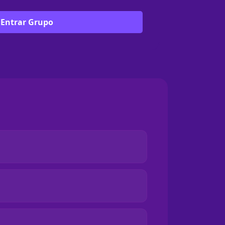
Entrar Grupo