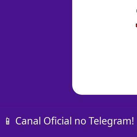
📱 Canal Oficial no Telegram!