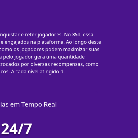
onquistar e reter jogadores. No
35T
, essa
 e engajados na plataforma. Ao longo deste
e como os jogadores podem maximizar suas
a pelo jogador gera uma quantidade
 trocados por diversas recompensas, como
os. A cada nível atingido d.
cias em Tempo Real
24/7