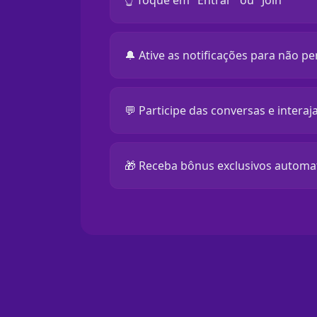
👆 Toque em "Entrar" ou "Join"
🔔 Ative as notificações para não p
💬 Participe das conversas e interaj
🎁 Receba bônus exclusivos autom