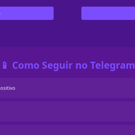
e
📱 Como Seguir no Telegram
ositivo