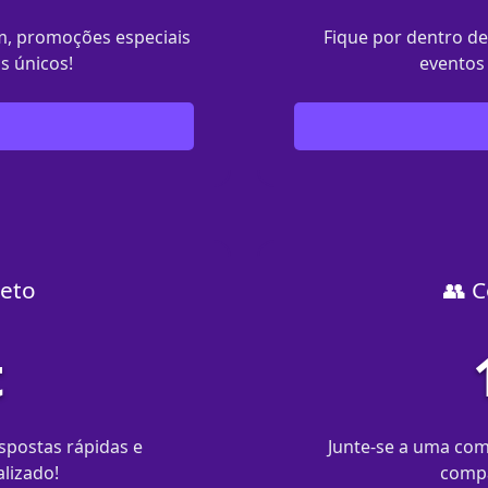
m, promoções especiais
Fique por dentro d
s únicos!
eventos
reto
👥 
t
espostas rápidas e
Junte-se a uma com
lizado!
compa