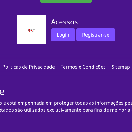
Acessos
Login
Registrar-se
Políticas de Privacidade
Termos e Condições
Sitemap
de
ios e está empenhada em proteger todas as informações pe
tados são utilizados exclusivamente para fins de melhoria