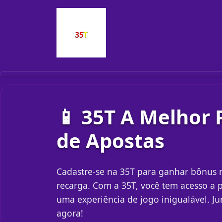
📱 35T A Melhor
de Apostas
Cadastre-se na 35T para ganhar bônus 
recarga. Com a 35T, você tem acesso a 
uma experiência de jogo inigualável. J
agora!