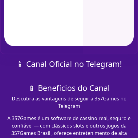
📱 Canal Oficial no Telegram!
📱 Benefícios do Canal
Descubra as vantagens de seguir a 357Games no
Telegram
A 357Games é um software de cassino real, seguro e
confiável — com clássicos slots e outros jogos da
357Games Brasil , oferece entretenimento de alta