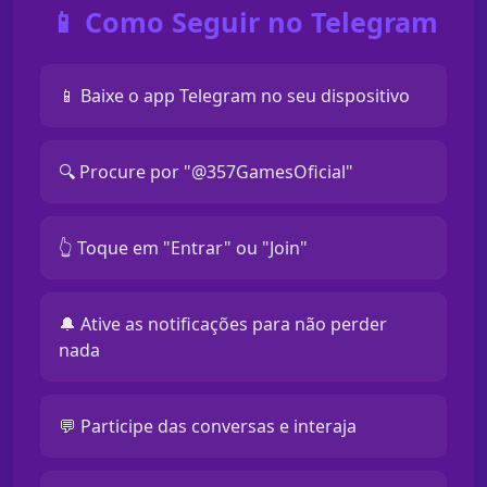
📱 Como Seguir no Telegram
📱 Baixe o app Telegram no seu dispositivo
🔍 Procure por "@357GamesOficial"
👆 Toque em "Entrar" ou "Join"
🔔 Ative as notificações para não perder
nada
💬 Participe das conversas e interaja