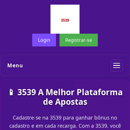
Login
Registrar-se
Menu
📱 3539 A Melhor Plataforma
de Apostas
Cadastre-se na 3539 para ganhar bônus no
cadastro e em cada recarga. Com a 3539, você