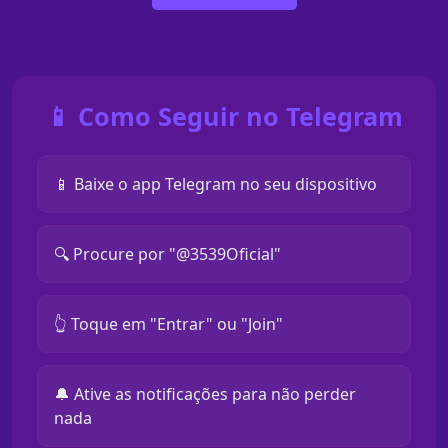
📱 Como Seguir no Telegram
📱 Baixe o app Telegram no seu dispositivo
🔍 Procure por "@3539Oficial"
👆 Toque em "Entrar" ou "Join"
🔔 Ative as notificações para não perder
nada