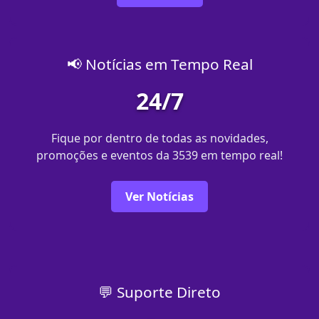
📢 Notícias em Tempo Real
24/7
Fique por dentro de todas as novidades,
promoções e eventos da 3539 em tempo real!
Ver Notícias
💬 Suporte Direto