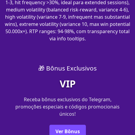
1-3, hit frequency >30%, ideal para extended sessions),
medium volatility (balanced risk-reward, variance 4-6),
high volatility (variance 7-9, infrequent mas substantial
wins), extreme volatility (variance 10, max win potential
50.000x+). RTP ranges: 94-98%, com transparency total
via info tooltips.
🎁 Bônus Exclusivos
VIP
Receba bônus exclusivos do Telegram,
promoções especiais e códigos promocionais
únicos!
Ver Bônus