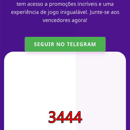
tem acesso a promoções incríveis e uma
experiência de jogo inigualável. Junte-se aos
vencedores agora!
SEGUIR NO TELEGRAM