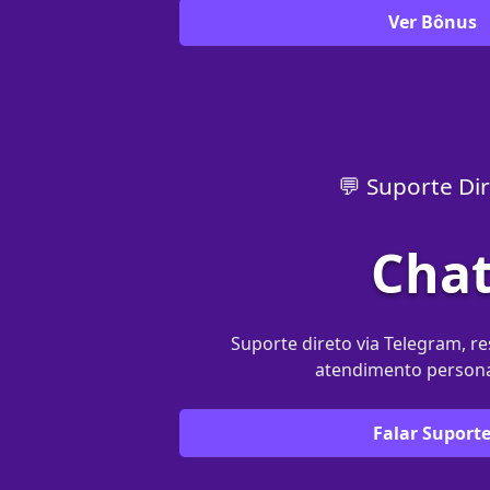
Ver Bônus
💬 Suporte Di
Cha
Suporte direto via Telegram, r
atendimento persona
Falar Suport