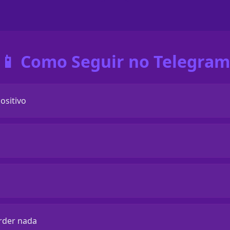
📱 Como Seguir no Telegram
ositivo
erder nada