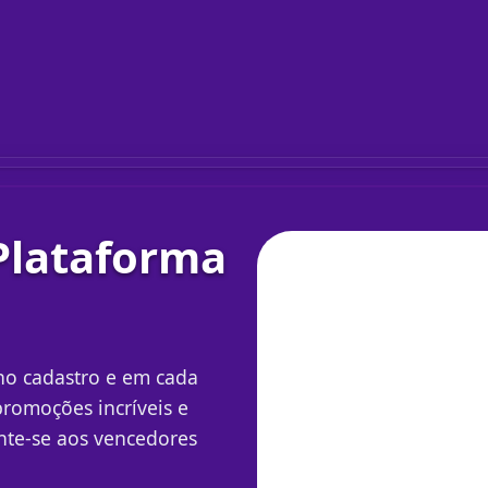
Plataforma
no cadastro e em cada
promoções incríveis e
unte-se aos vencedores