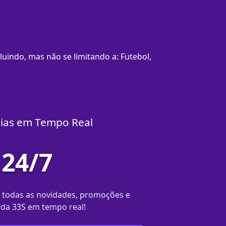
uindo, mas não se limitando a: Futebol,
cias em Tempo Real
24/7
e todas as novidades, promoções e
 da 33S em tempo real!