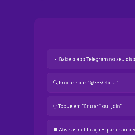
📱 Baixe o app Telegram no seu disp
🔍 Procure por "@33SOficial"
👆 Toque em "Entrar" ou "Join"
🔔 Ative as notificações para não p