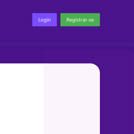
Login
Registrar-se