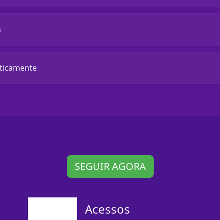
a
aticamente
SEGUIR AGORA
Acessos