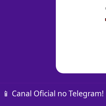
📱 Canal Oficial no Telegram!