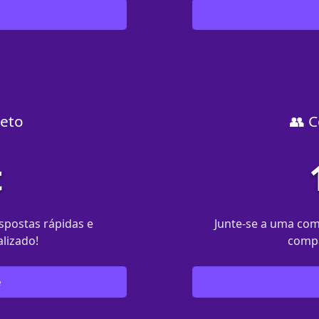
reto
👥 
t
espostas rápidas e
Junte-se a uma com
lizado!
compa
e