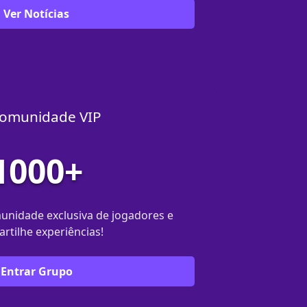
Ver Notícias
Comunidade VIP
1000+
unidade exclusiva de jogadores e
rtilhe experiências!
Entrar Grupo