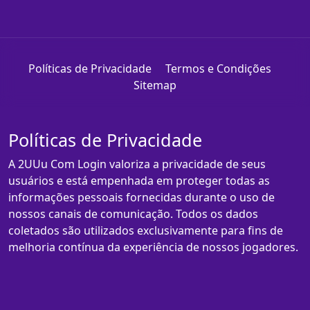
Políticas de Privacidade
Termos e Condições
Sitemap
Políticas de Privacidade
A 2UUu Com Login valoriza a privacidade de seus
usuários e está empenhada em proteger todas as
informações pessoais fornecidas durante o uso de
nossos canais de comunicação. Todos os dados
coletados são utilizados exclusivamente para fins de
melhoria contínua da experiência de nossos jogadores.