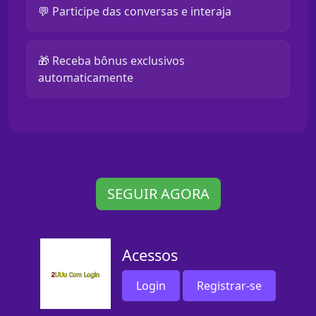
💬 Participe das conversas e interaja
🎁 Receba bônus exclusivos
automaticamente
SEGUIR AGORA
Acessos
Login
Registrar-se