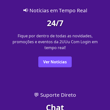
📢 Notícias em Tempo Real
24/7
Fique por dentro de todas as novidades,
promoções e eventos da 2UUu Com Login em
tempo real!
Ver Notícias
💬 Suporte Direto
Chat