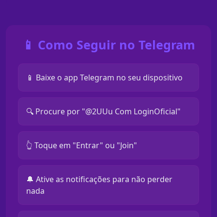
📱 Como Seguir no Telegram
📱 Baixe o app Telegram no seu dispositivo
🔍 Procure por "@2UUu Com LoginOficial"
👆 Toque em "Entrar" ou "Join"
🔔 Ative as notificações para não perder
nada