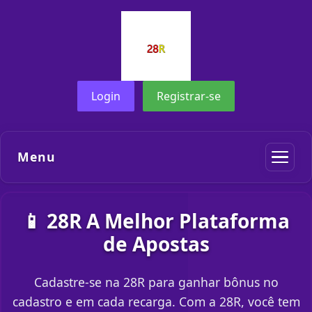
Login
Registrar-se
Menu
📱 28R A Melhor Plataforma
de Apostas
Cadastre-se na 28R para ganhar bônus no
cadastro e em cada recarga. Com a 28R, você tem