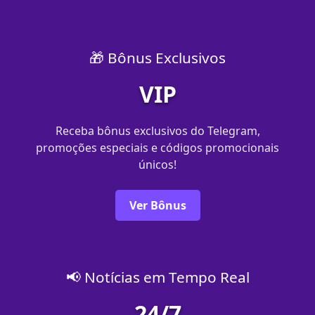
🎁 Bônus Exclusivos
VIP
Receba bônus exclusivos do Telegram,
promoções especiais e códigos promocionais
únicos!
Ver Bônus
📢 Notícias em Tempo Real
24/7