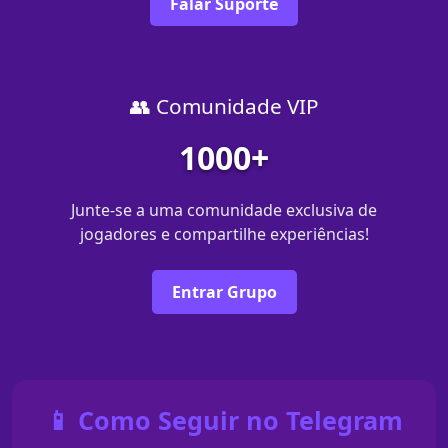
Falar Suporte
👥 Comunidade VIP
1000+
Junte-se a uma comunidade exclusiva de
jogadores e compartilhe experiências!
Entrar Grupo
📱 Como Seguir no Telegram