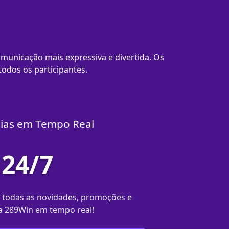
municação mais expressiva e divertida. Os
dos os participantes.
cias em Tempo Real
24/7
e todas as novidades, promoções e
a 289Win em tempo real!