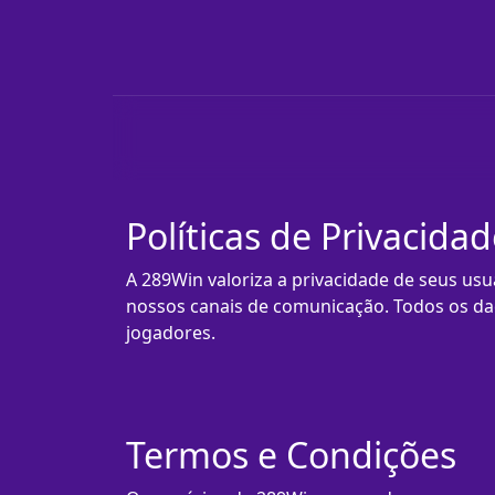
Políticas de Privacida
A 289Win valoriza a privacidade de seus us
nossos canais de comunicação. Todos os dad
jogadores.
Termos e Condições