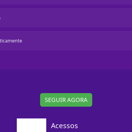
a
aticamente
SEGUIR AGORA
Acessos