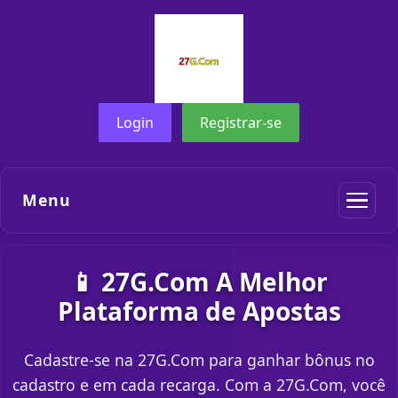
Login
Registrar-se
Menu
📱 27G.Com A Melhor
Plataforma de Apostas
Cadastre-se na 27G.Com para ganhar bônus no
cadastro e em cada recarga. Com a 27G.Com, você