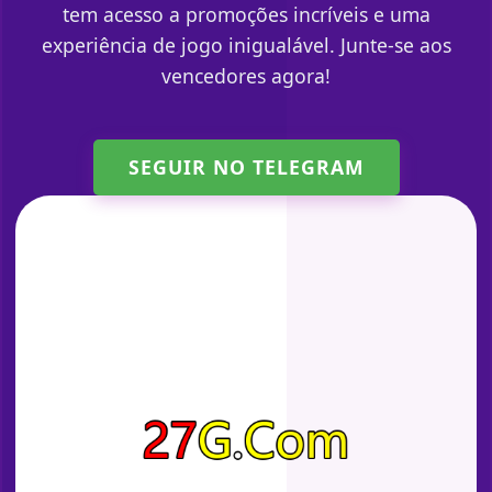
tem acesso a promoções incríveis e uma
experiência de jogo inigualável. Junte-se aos
vencedores agora!
SEGUIR NO TELEGRAM