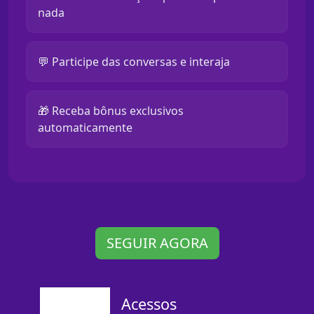
nada
💬 Participe das conversas e interaja
🎁 Receba bônus exclusivos
automaticamente
SEGUIR AGORA
Acessos