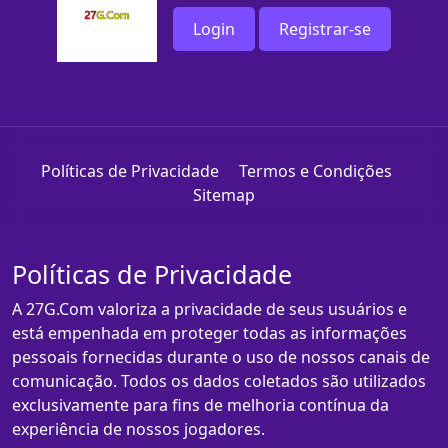
Login
Registrar-se
Políticas de Privacidade
Termos e Condições
Sitemap
Políticas de Privacidade
A 27G.Com valoriza a privacidade de seus usuários e
está empenhada em proteger todas as informações
pessoais fornecidas durante o uso de nossos canais de
comunicação. Todos os dados coletados são utilizados
exclusivamente para fins de melhoria contínua da
experiência de nossos jogadores.