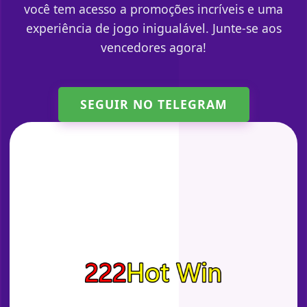
você tem acesso a promoções incríveis e uma
experiência de jogo inigualável. Junte-se aos
vencedores agora!
SEGUIR NO TELEGRAM