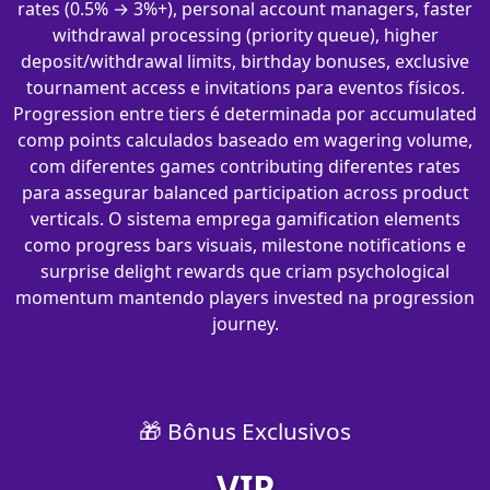
rates (0.5% → 3%+), personal account managers, faster
withdrawal processing (priority queue), higher
deposit/withdrawal limits, birthday bonuses, exclusive
tournament access e invitations para eventos físicos.
Progression entre tiers é determinada por accumulated
comp points calculados baseado em wagering volume,
com diferentes games contributing diferentes rates
para assegurar balanced participation across product
verticals. O sistema emprega gamification elements
como progress bars visuais, milestone notifications e
surprise delight rewards que criam psychological
momentum mantendo players invested na progression
journey.
🎁 Bônus Exclusivos
VIP