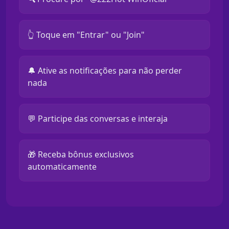
👆 Toque em "Entrar" ou "Join"
🔔 Ative as notificações para não perder
nada
💬 Participe das conversas e interaja
🎁 Receba bônus exclusivos
automaticamente