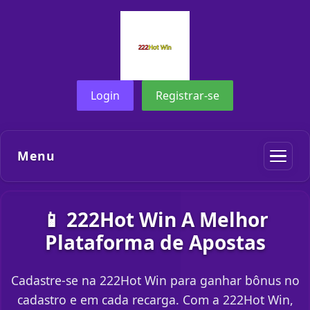
Login
Registrar-se
Menu
📱 222Hot Win A Melhor
Plataforma de Apostas
Cadastre-se na 222Hot Win para ganhar bônus no
cadastro e em cada recarga. Com a 222Hot Win,