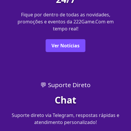
Fique por dentro de todas as novidades,
promoções e eventos da 222Game.Com em
tempo real!
Ver Notícias
💬 Suporte Direto
Chat
Suporte direto via Telegram, respostas rápidas e
atendimento personalizado!