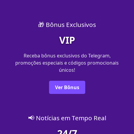
🎁 Bônus Exclusivos
VIP
Receba bônus exclusivos do Telegram,
promoções especiais e códigos promocionais
únicos!
Ver Bônus
📢 Notícias em Tempo Real
24/7