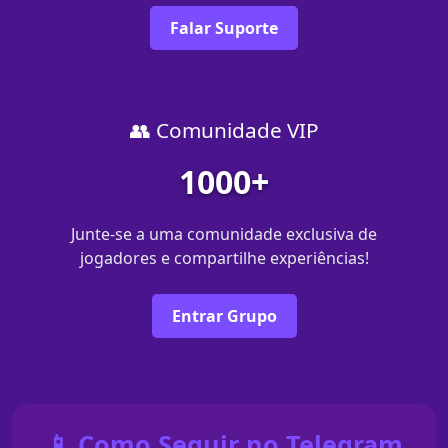
Falar Suporte
👥 Comunidade VIP
1000+
Junte-se a uma comunidade exclusiva de
jogadores e compartilhe experiências!
Entrar Grupo
📱 Como Seguir no Telegram