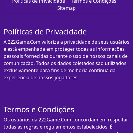
Políticas de Privacidade
Termos e Condições
Sitemap
Políticas de Privacidade
A 222Game.Com valoriza a privacidade de seus usuários
e está empenhada em proteger todas as informações
pessoais fornecidas durante o uso de nossos canais de
comunicação. Todos os dados coletados são utilizados
exclusivamente para fins de melhoria contínua da
experiência de nossos jogadores.
Termos e Condições
Os usuários da 222Game.Com concordam em respeitar
todas as regras e regulamentos estabelecidos. É