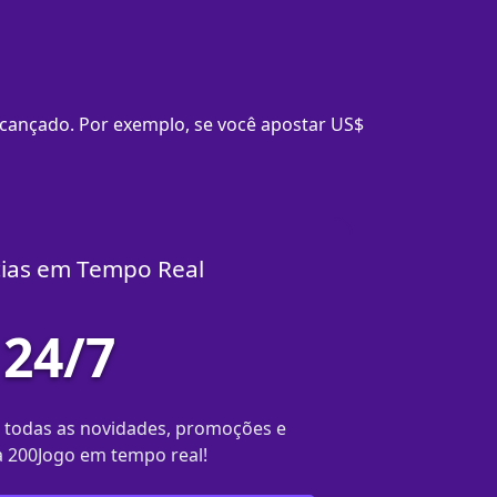
alcançado. Por exemplo, se você apostar US$
cias em Tempo Real
24/7
e todas as novidades, promoções e
a 200Jogo em tempo real!