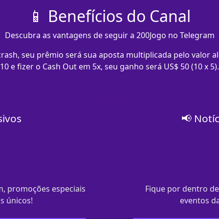
📱 Benefícios do Canal
Descubra as vantagens de seguir a 200Jogo no Telegram
crash, seu prêmio será sua aposta multiplicada pelo valor 
10 e fizer o Cash Out em 5x, seu ganho será US$ 50 (10 x 5).
sivos
📢 Notí
m, promoções especiais
Fique por dentro d
s únicos!
eventos d