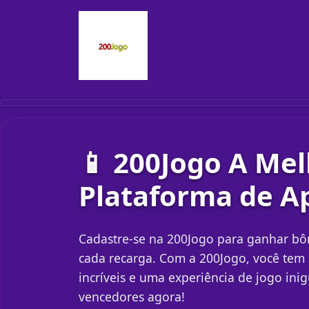
📱 200Jogo A Me
Plataforma de A
Cadastre-se na 200Jogo para ganhar bô
cada recarga. Com a 200Jogo, você tem
incríveis e uma experiência de jogo inig
vencedores agora!