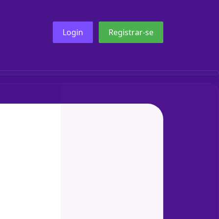
Login
Registrar-se