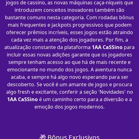
jogos de cassino, as novas máquinas caça-níqueis que
introduzem conceitos inovadores também são
bastante comuns nesta categoria. Com rodadas bônus
mais frequentes e jackpots progressivos que podem
oferecer prêmios incríveis, esses jogos estão atraindo
cada vez mais a atenção dos jogadores. Por fim, a
atualização constante da plataforma
1AA CaSSino
para
incluir essas novas adições garante que os jogadores
sempre tenham acesso ao que há de mais recente e
emocionante no mundo dos jogos. A aventura nunca
acaba, e sempre há algo novo esperando para ser
descoberto. Se você é um amante de jogos e procura
algo fresh e excitante, conferir a seção 'Novidades' no
1AA CaSSino
é um caminho certo para a diversão e a
emoção dos jogos modernos.
🎁 Bônus Exclusivos