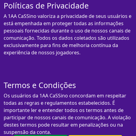
Políticas de Privacidade
A 1AA CaSSino valoriza a privacidade de seus usuários e
está empenhada em proteger todas as informações
pessoais fornecidas durante o uso de nossos canais de
comunicação. Todos os dados coletados são utilizados
exclusivamente para fins de melhoria contínua da
experiência de nossos jogadores.
Termos e Condições
Os usuários da 1AA CaSSino concordam em respeitar
todas as regras e regulamentos estabelecidos. É
importante ler e entender todos os termos antes de
participar de nossos canais de comunicação. A violação
destes termos pode resultar em penalizações ou na
suspensão da conta.