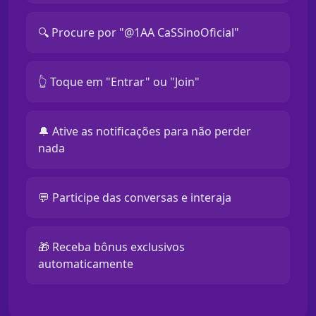
🔍 Procure por "@1AA CaSSinoOficial"
👆 Toque em "Entrar" ou "Join"
🔔 Ative as notificações para não perder
nada
💬 Participe das conversas e interaja
🎁 Receba bônus exclusivos
automaticamente