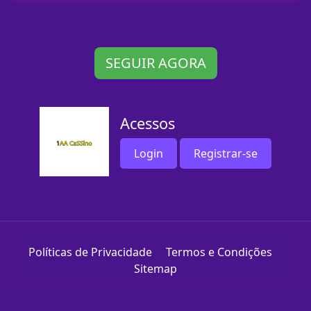
SEGUIR AGORA
Acessos
Login
Registrar-se
Políticas de Privacidade
Termos e Condições
Sitemap