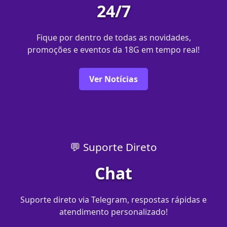
24/7
Fique por dentro de todas as novidades,
promoções e eventos da 18G em tempo real!
Ver Notícias
💬 Suporte Direto
Chat
Suporte direto via Telegram, respostas rápidas e
atendimento personalizado!