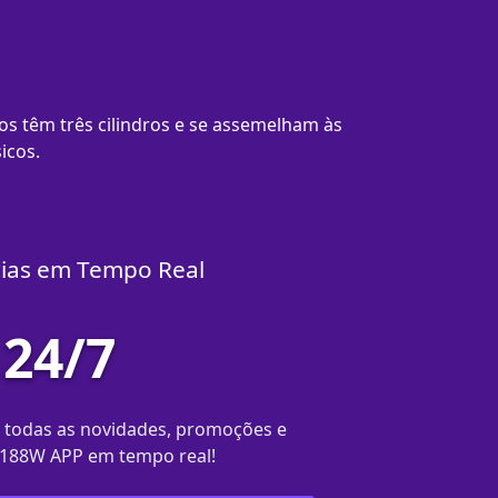
s têm três cilindros e se assemelham às
icos.
cias em Tempo Real
24/7
e todas as novidades, promoções e
 188W APP em tempo real!