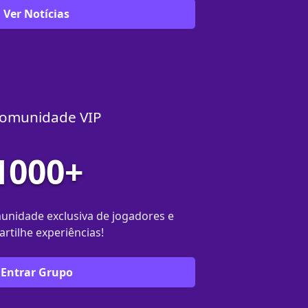
Ver Notícias
Comunidade VIP
1000+
unidade exclusiva de jogadores e
rtilhe experiências!
Entrar Grupo