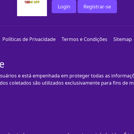
Login
Registrar-se
Políticas de Privacidade
Termos e Condições
Sitemap
de
 usuários e está empenhada em proteger todas as informaçõ
os coletados são utilizados exclusivamente para fins de m