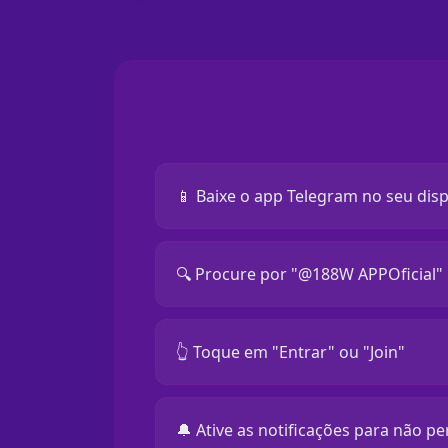
📱 Baixe o app Telegram no seu disp
🔍 Procure por "@188W APPOficial"
👆 Toque em "Entrar" ou "Join"
🔔 Ative as notificações para não p