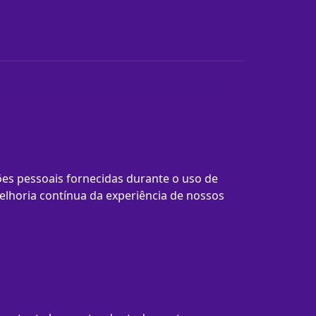
es pessoais fornecidas durante o uso de
elhoria contínua da experiência de nossos