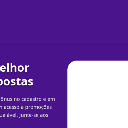
elhor
postas
bônus no cadastro e em
em acesso a promoções
ualável. Junte-se aos