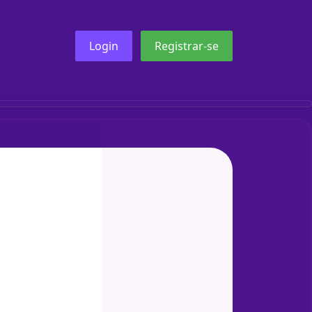
Login
Registrar-se