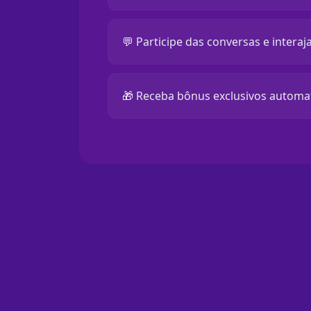
💬 Participe das conversas e interaj
🎁 Receba bônus exclusivos autom