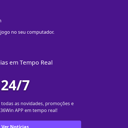
m
e jogo no seu computador.
cias em Tempo Real
24/7
e todas as novidades, promoções e
136Win APP em tempo real!
Ver Notícias