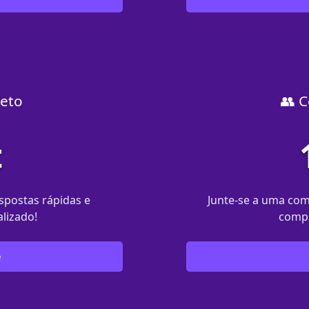
reto
👥 
t
espostas rápidas e
Junte-se a uma com
lizado!
compa
e