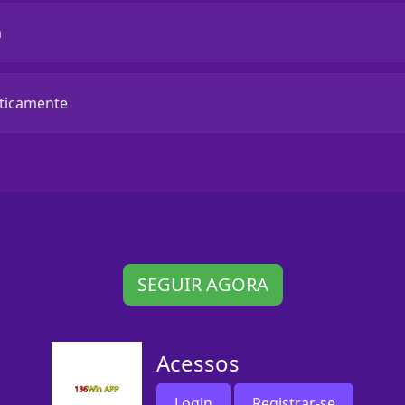
a
aticamente
SEGUIR AGORA
Acessos
Login
Registrar-se