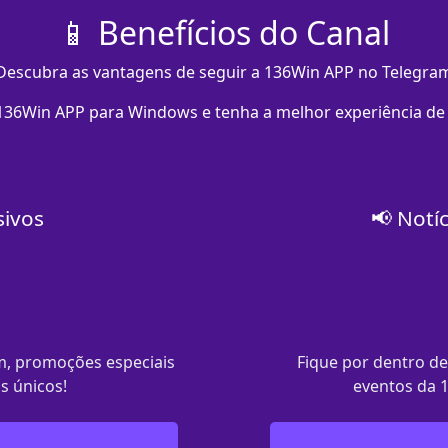
📱 Benefícios do Canal
Descubra as vantagens de seguir a 136Win APP no Telegra
da 136Win APP para Windows e tenha a melhor experiência d
sivos
📢 Notí
m, promoções especiais
Fique por dentro d
s únicos!
eventos da 