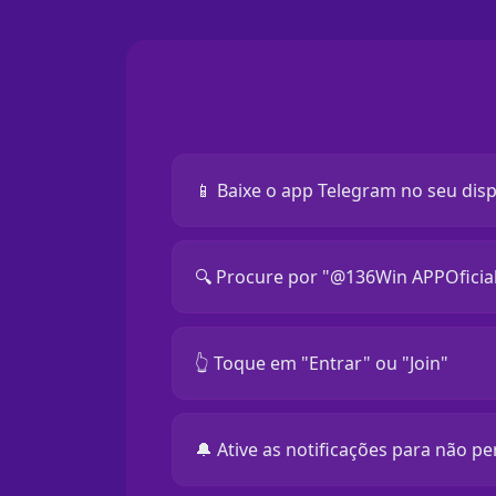
📱 Baixe o app Telegram no seu disp
🔍 Procure por "@136Win APPOficia
👆 Toque em "Entrar" ou "Join"
🔔 Ative as notificações para não p