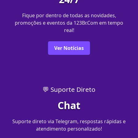
Fique por dentro de todas as novidades,
promoções e eventos da 123Br.Com em tempo
real!
Ver Notícias
💬 Suporte Direto
Chat
Suporte direto via Telegram, respostas rápidas e
atendimento personalizado!