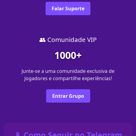
Falar Suporte
👥 Comunidade VIP
1000+
Junte-se a uma comunidade exclusiva de
jogadores e compartilhe experiências!
Entrar Grupo
📱 Como Seguir no Telegram