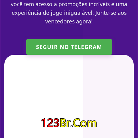
você tem acesso a promoções incríveis e uma
experiência de jogo inigualável. Junte-se aos
vencedores agora!
SEGUIR NO TELEGRAM