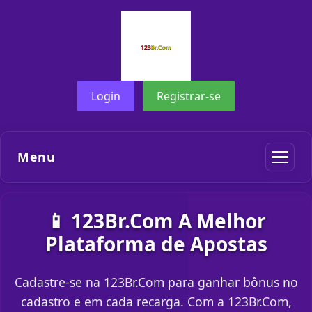
Login
Registrar-se
Menu
📱 123Br.Com A Melhor
Plataforma de Apostas
Cadastre-se na 123Br.Com para ganhar bônus no
cadastro e em cada recarga. Com a 123Br.Com,