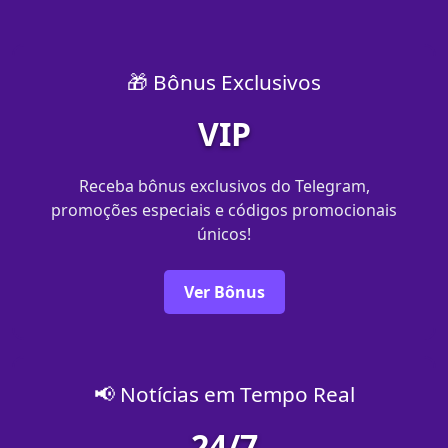
🎁 Bônus Exclusivos
VIP
Receba bônus exclusivos do Telegram,
promoções especiais e códigos promocionais
únicos!
Ver Bônus
📢 Notícias em Tempo Real
24/7