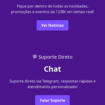
Fique por dentro de todas as novidades,
promoções e eventos da 123Br em tempo real!
Ver Notícias
💬 Suporte Direto
Chat
Suporte direto via Telegram, respostas rápidas e
atendimento personalizado!
Falar Suporte