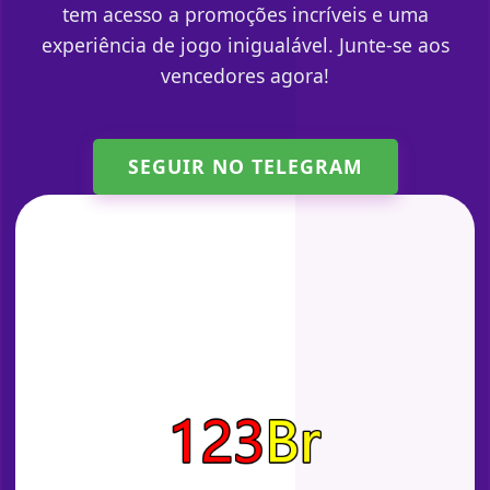
tem acesso a promoções incríveis e uma
experiência de jogo inigualável. Junte-se aos
vencedores agora!
SEGUIR NO TELEGRAM