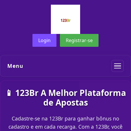
Login
Registrar-se
Menu
📱 123Br A Melhor Plataforma
de Apostas
Cadastre-se na 123Br para ganhar bônus no
cadastro e em cada recarga. Com a 123Br, você