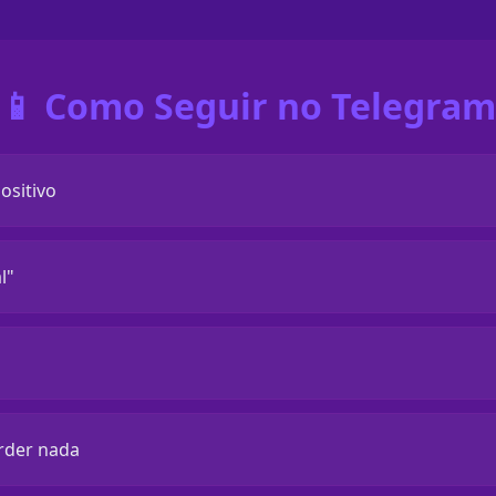
📱 Como Seguir no Telegram
ositivo
l"
erder nada