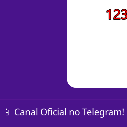
📱 Canal Oficial no Telegram!