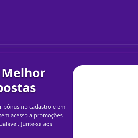
 Melhor
postas
r bônus no cadastro e em
 tem acesso a promoções
ualável. Junte-se aos