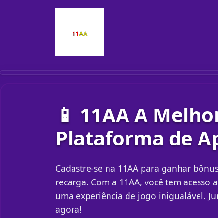
📱 11AA A Melho
Plataforma de A
Cadastre-se na 11AA para ganhar bônus
recarga. Com a 11AA, você tem acesso a
uma experiência de jogo inigualável. J
agora!