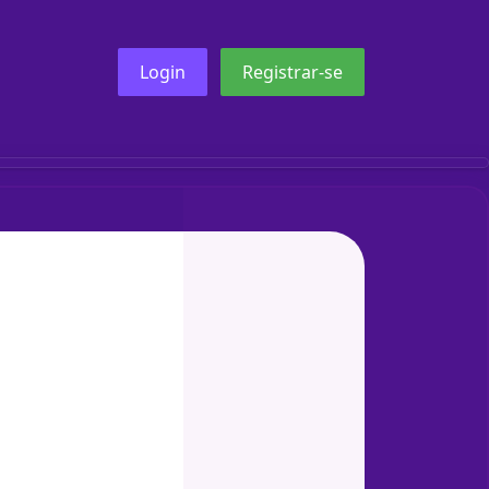
Login
Registrar-se