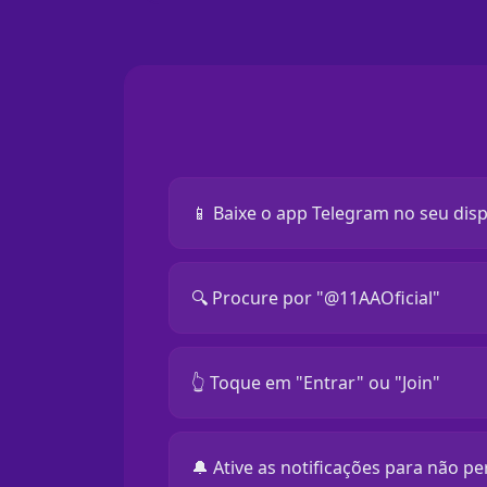
📱 Baixe o app Telegram no seu disp
🔍 Procure por "@11AAOficial"
👆 Toque em "Entrar" ou "Join"
🔔 Ative as notificações para não p