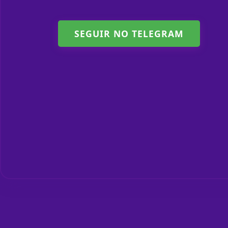
SEGUIR NO TELEGRAM