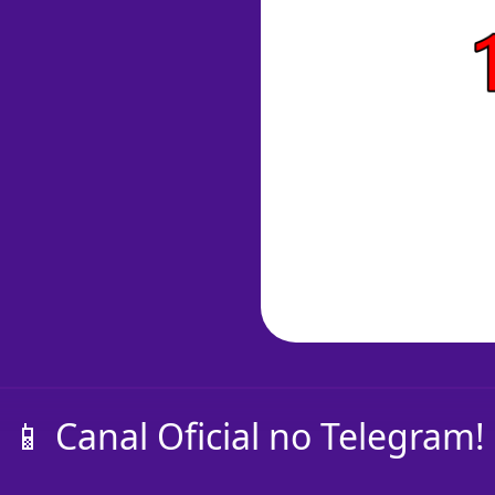
📱 Canal Oficial no Telegram!