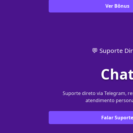
Ver Bônus
💬 Suporte Di
Cha
Suporte direto via Telegram, r
atendimento persona
Falar Suport