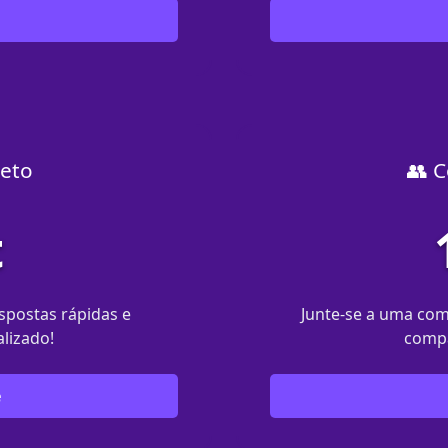
reto
👥 
t
espostas rápidas e
Junte-se a uma com
lizado!
compa
e