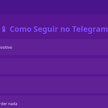
📱 Como Seguir no Telegram
ositivo
erder nada