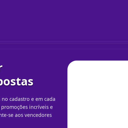
r
postas
 no cadastro e em cada
 promoções incríveis e
unte-se aos vencedores