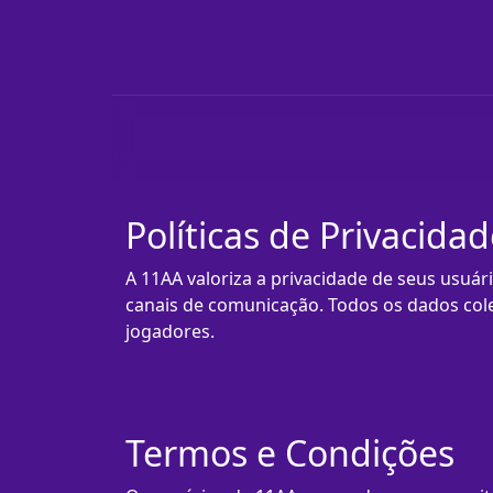
Políticas de Privacida
A 11AA valoriza a privacidade de seus usuá
canais de comunicação. Todos os dados cole
jogadores.
Termos e Condições