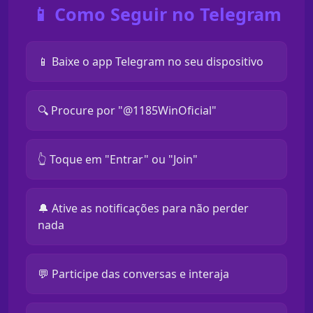
📱 Como Seguir no Telegram
📱 Baixe o app Telegram no seu dispositivo
🔍 Procure por "@1185WinOficial"
👆 Toque em "Entrar" ou "Join"
🔔 Ative as notificações para não perder
nada
💬 Participe das conversas e interaja