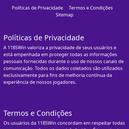
Políticas de Privacidade
Termos e Condições
Sitemap
Políticas de Privacidade
A 1185Win valoriza a privacidade de seus usuários e
está empenhada em proteger todas as informações
pessoais fornecidas durante o uso de nossos canais de
comunicação. Todos os dados coletados são utilizados
exclusivamente para fins de melhoria contínua da
experiência de nossos jogadores.
Termos e Condições
Os usuários da 1185Win concordam em respeitar todas