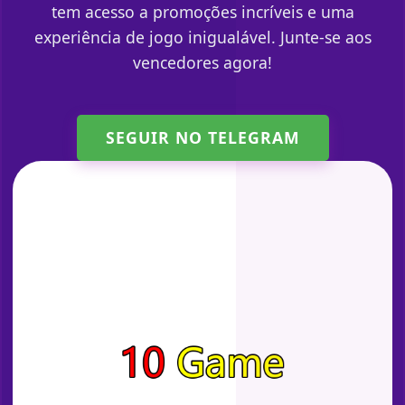
tem acesso a promoções incríveis e uma
experiência de jogo inigualável. Junte-se aos
vencedores agora!
SEGUIR NO TELEGRAM