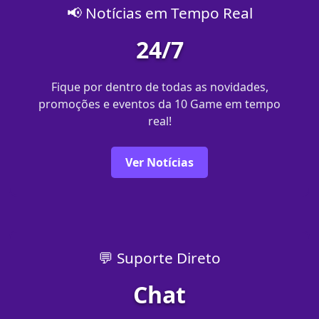
📢 Notícias em Tempo Real
24/7
Fique por dentro de todas as novidades,
promoções e eventos da 10 Game em tempo
real!
Ver Notícias
💬 Suporte Direto
Chat