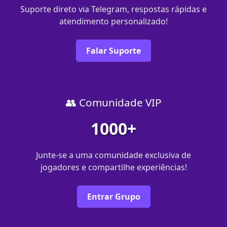
Suporte direto via Telegram, respostas rápidas e
atendimento personalizado!
Falar Suporte
👥 Comunidade VIP
1000+
Junte-se a uma comunidade exclusiva de
jogadores e compartilhe experiências!
Entrar Grupo