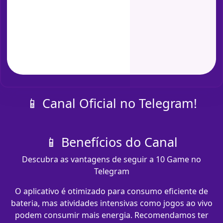
📱 Canal Oficial no Telegram!
📱 Benefícios do Canal
Descubra as vantagens de seguir a 10 Game no
Telegram
O aplicativo é otimizado para consumo eficiente de
bateria, mas atividades intensivas como jogos ao vivo
podem consumir mais energia. Recomendamos ter