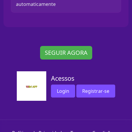
automaticamente
SEGUIR AGORA
Acessos
Login
Registrar-se