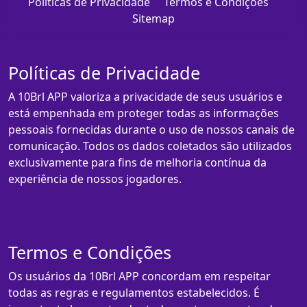
Políticas de Privacidade
Termos e Condições
Sitemap
Políticas de Privacidade
A 10Brl APP valoriza a privacidade de seus usuários e
está empenhada em proteger todas as informações
pessoais fornecidas durante o uso de nossos canais de
comunicação. Todos os dados coletados são utilizados
exclusivamente para fins de melhoria contínua da
experiência de nossos jogadores.
Termos e Condições
Os usuários da 10Brl APP concordam em respeitar
todas as regras e regulamentos estabelecidos. É