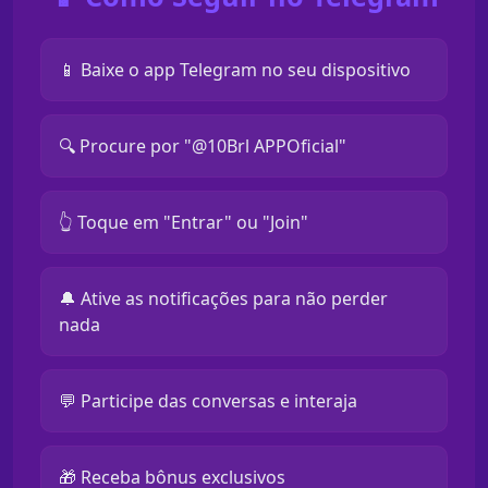
📱 Baixe o app Telegram no seu dispositivo
🔍 Procure por "@10Brl APPOficial"
👆 Toque em "Entrar" ou "Join"
🔔 Ative as notificações para não perder
nada
💬 Participe das conversas e interaja
🎁 Receba bônus exclusivos