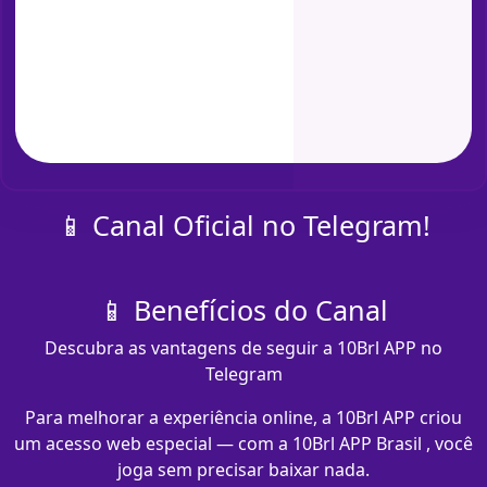
📱 Canal Oficial no Telegram!
📱 Benefícios do Canal
Descubra as vantagens de seguir a 10Brl APP no
Telegram
Para melhorar a experiência online, a 10Brl APP criou
um acesso web especial — com a 10Brl APP Brasil , você
joga sem precisar baixar nada.