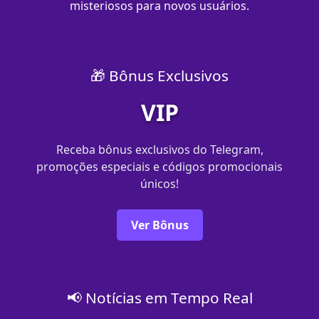
misteriosos para novos usuários.
🎁 Bônus Exclusivos
VIP
Receba bônus exclusivos do Telegram,
promoções especiais e códigos promocionais
únicos!
Ver Bônus
📢 Notícias em Tempo Real