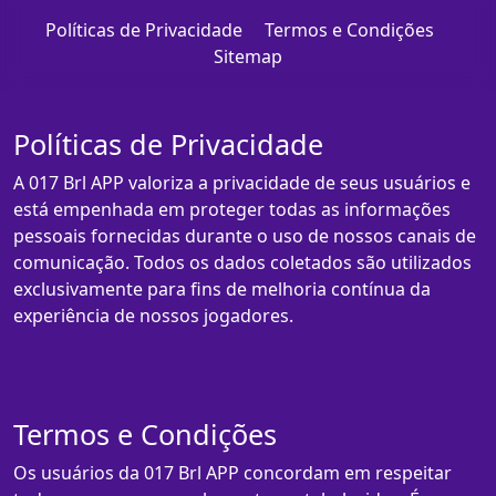
Políticas de Privacidade
Termos e Condições
Sitemap
Políticas de Privacidade
A 017 Brl APP valoriza a privacidade de seus usuários e
está empenhada em proteger todas as informações
pessoais fornecidas durante o uso de nossos canais de
comunicação. Todos os dados coletados são utilizados
exclusivamente para fins de melhoria contínua da
experiência de nossos jogadores.
Termos e Condições
Os usuários da 017 Brl APP concordam em respeitar