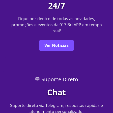
24/7
Fique por dentro de todas as novidades,
promoções e eventos da 017 Brl APP em tempo
real!
Ver Notícias
💬 Suporte Direto
Chat
Suporte direto via Telegram, respostas rápidas e
atendimento personalizado!