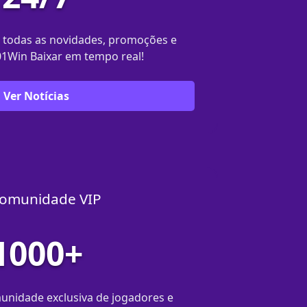
e todas as novidades, promoções e
01Win Baixar em tempo real!
Ver Notícias
Comunidade VIP
1000+
unidade exclusiva de jogadores e