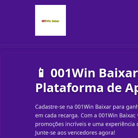
📱 001Win Baixa
Plataforma de A
Cadastre-se na 001Win Baixar para gan
em cada recarga. Com a 001Win Baixar, 
promoções incríveis e uma experiência d
Junte-se aos vencedores agora!