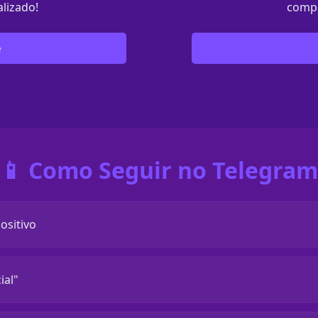
lizado!
compa
e
📱 Como Seguir no Telegram
ositivo
ial"