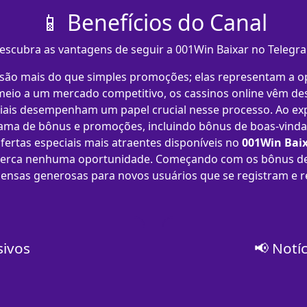
📱 Benefícios do Canal
escubra as vantagens de seguir a 001Win Baixar no Telegr
são mais do que simples promoções; elas representam a op
eio a um mercado competitivo, os cassinos online vêm de
peciais desempenham um papel crucial nesse processo. Ao ex
a de bônus e promoções, incluindo bônus de boas-vindas,
fertas especiais mais atraentes disponíveis no
001Win Bai
o perca nenhuma oportunidade. Começando com os bônus de
nsas generosas para novos usuários que se registram e r
sivos
📢 Notí