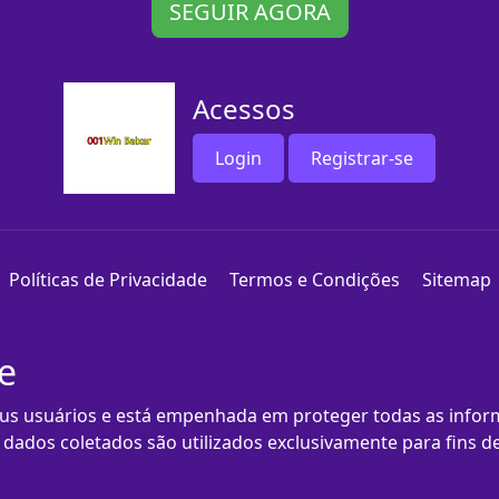
SEGUIR AGORA
Acessos
Login
Registrar-se
Políticas de Privacidade
Termos e Condições
Sitemap
de
seus usuários e está empenhada em proteger todas as info
dados coletados são utilizados exclusivamente para fins d