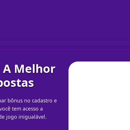
r A Melhor
postas
har bônus no cadastro e
você tem acesso a
e jogo inigualável.