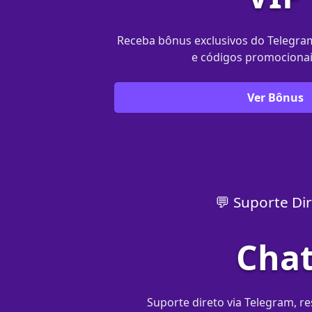
Receba bônus exclusivos do Telegra
e códigos promocionai
Ver Bônus
💬 Suporte Di
Cha
Suporte direto via Telegram, r