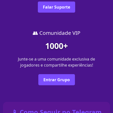
Falar Suporte
👥 Comunidade VIP
1000+
Junte-se a uma comunidade exclusiva de
jogadores e compartilhe experiências!
Entrar Grupo
📱 Como Seguir no Telegram