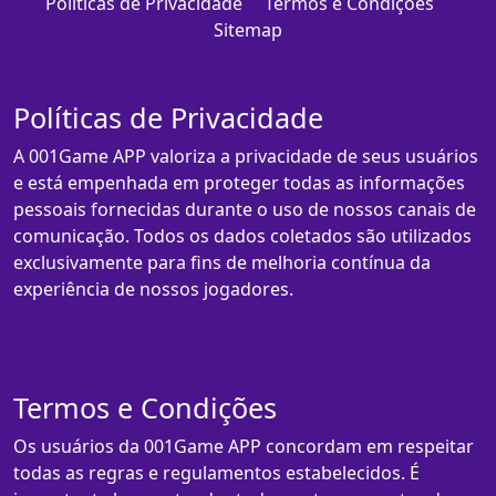
Políticas de Privacidade
Termos e Condições
Sitemap
Políticas de Privacidade
A 001Game APP valoriza a privacidade de seus usuários
e está empenhada em proteger todas as informações
pessoais fornecidas durante o uso de nossos canais de
comunicação. Todos os dados coletados são utilizados
exclusivamente para fins de melhoria contínua da
experiência de nossos jogadores.
Termos e Condições
Os usuários da 001Game APP concordam em respeitar
todas as regras e regulamentos estabelecidos. É