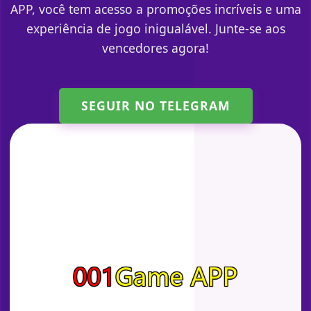
APP, você tem acesso a promoções incríveis e uma
experiência de jogo inigualável. Junte-se aos
vencedores agora!
SEGUIR NO TELEGRAM