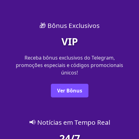
🎁 Bônus Exclusivos
VIP
Receba bônus exclusivos do Telegram,
promoções especiais e códigos promocionais
únicos!
Ver Bônus
📢 Notícias em Tempo Real
24/7