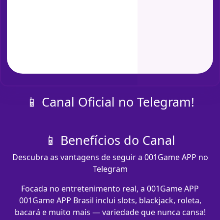
📱 Canal Oficial no Telegram!
📱 Benefícios do Canal
Descubra as vantagens de seguir a 001Game APP no
Telegram
Focada no entretenimento real, a 001Game APP
001Game APP Brasil inclui slots, blackjack, roleta,
bacará e muito mais — variedade que nunca cansa!