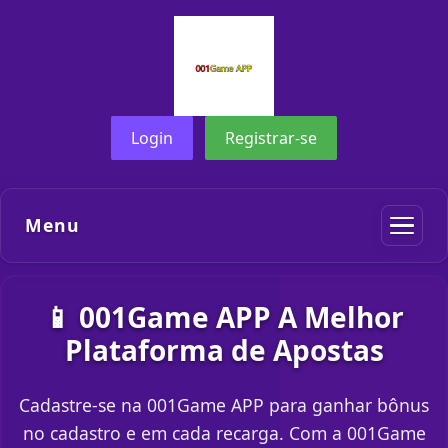
Login
Registrar-se
Menu
📱 001Game APP A Melhor
Plataforma de Apostas
Cadastre-se na 001Game APP para ganhar bônus
no cadastro e em cada recarga. Com a 001Game